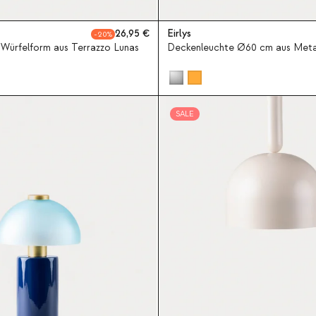
26,95
Eirlys
20
 Würfelform aus Terrazzo Lunas
Deckenleuchte Ø60 cm aus Metall
SALE