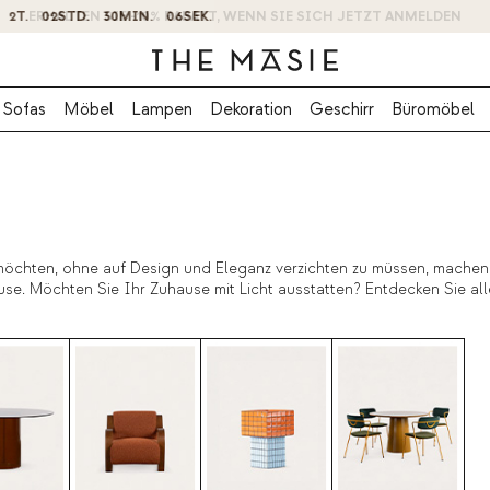
ERHALTEN SIE -10% RABATT, WENN SIE SICH JETZT ANMELDEN
Sofas
Möbel
Lampen
Dekoration
Geschirr
Büromöbel
öchten, ohne auf Design und Eleganz verzichten zu müssen, machen w
se. Möchten Sie Ihr Zuhause mit Licht ausstatten? Entdecken Sie al
hen Sie jedem Raum in Ihrem Zuhause einen raffinierten Touch mit u
e mit einem Klick finden. Profitieren Sie von unseren Beleuchtungsang
hkeit zu verleihen. In unserem Online-Verkaufskatalog finden Sie 