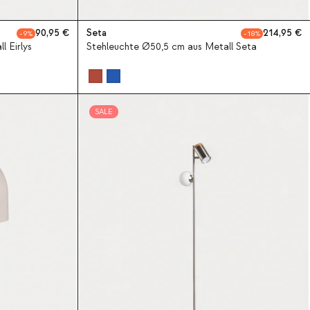
90,95
Seta
214,95
9
18
 Eirlys
Stehleuchte Ø50,5 cm aus Metall Seta
SALE