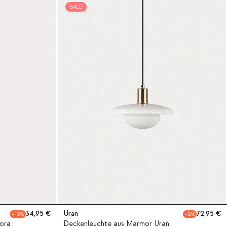
SALE
34,95
Uran
72,95
12
8
ora
Deckenleuchte aus Marmor Uran