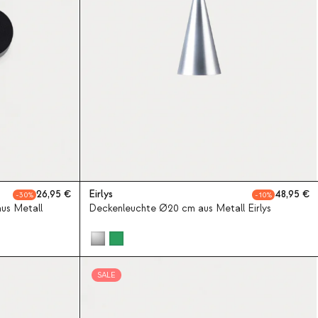
26,95
Eirlys
48,95
30
10
us Metall
Deckenleuchte Ø20 cm aus Metall Eirlys
SALE