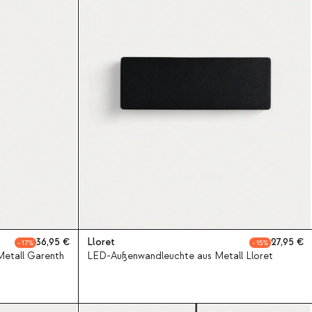
36,95
Lloret
27,95
17
15
etall Garenth
LED-Außenwandleuchte aus Metall Lloret