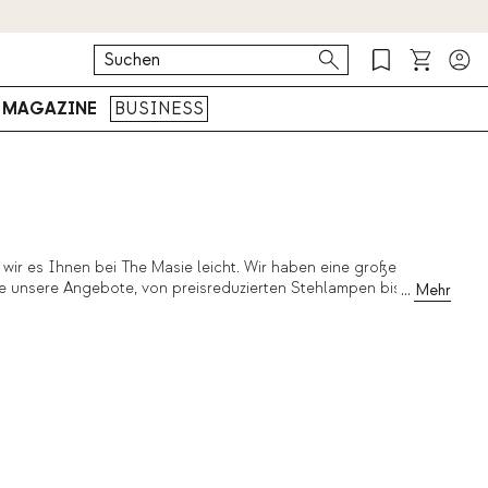
MAGAZINE
BUSINESS
ir es Ihnen bei The Masie leicht. Wir haben eine große
le unsere Angebote, von preisreduzierten Stehlampen bis hin zu
nserer Kollektion an Designerlampen zu den besten Preisen.
eboten, ohne zu viel Geld auszugeben. Es ist an der Zeit, jedem
außerdem die besten Angebote für Hocker und Designertische.