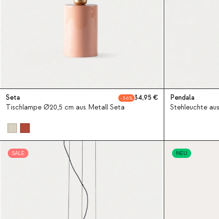
Seta
34,95
Pendala
36
Tischlampe Ø20,5 cm aus Metall Seta
Stehleuchte au
SALE
NEU