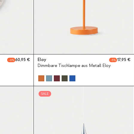
60,95
Eloy
17,95
6
5
Dimmbare Tischlampe aus Metall Eloy
SALE