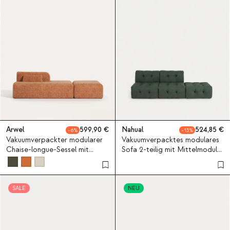
Arwel
599,90
Nahual
524,85
6
13
Vakuumverpackter modularer
Vakuumverpacktes modulares
Chaise-longue-Sessel mit
Sofa 2-teilig mit Mittelmodul
Pouf-Modul aus Stoff Rhys
und Pouf-Modul aus Stoff
Nahual
SALE
NEU