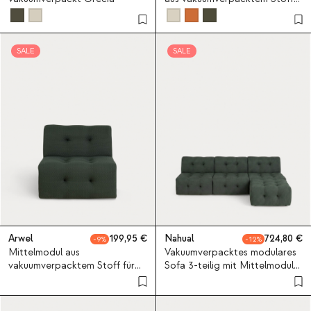
für modulares Sofa Rhys
SALE
SALE
Arwel
199,95
Nahual
724,80
9
12
Mittelmodul aus
Vakuumverpacktes modulares
vakuumverpacktem Stoff für
Sofa 3-teilig mit Mittelmodul
modulares Sofa Nahual
und Pouf-Modul aus Stoff
Nahual