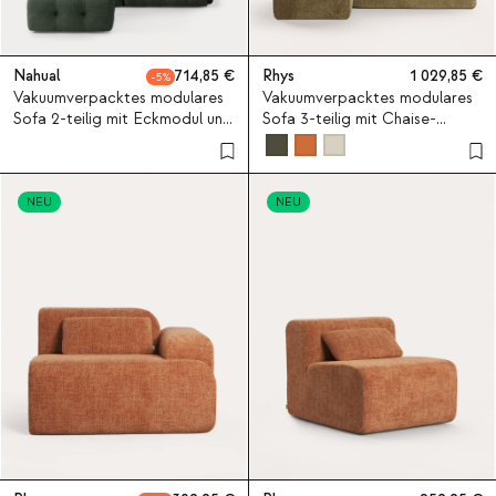
Nahual
714,85
Rhys
1 029,85
5
Vakuumverpacktes modulares
Vakuumverpacktes modulares
Sofa 2-teilig mit Eckmodul und
Sofa 3-teilig mit Chaise-
Pouf-Modul aus Stoff Nahual
longue-Modul, Eckmodul und
Mittelmodul aus Stoff Rhys
NEU
NEU