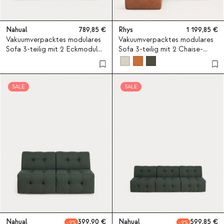
Nahual
789,85
Rhys
1 199,85
Vakuumverpacktes modulares
Vakuumverpacktes modulares
Sofa 3-teilig mit 2 Eckmodulen
Sofa 3-teilig mit 2 Chaise-
und Mittelmodul aus Stoff
longue-Modulen und Eckmodul
Nahual
aus Stoff Rhys
SALE
SALE
Nahual
399,90
Nahual
599,85
9
9