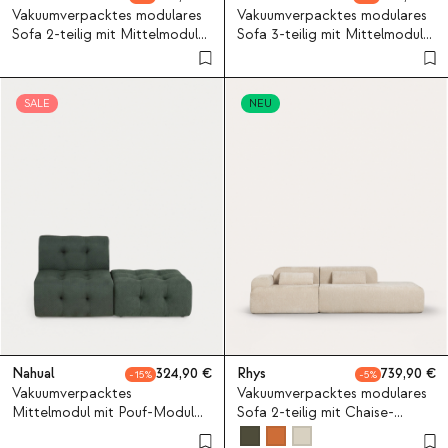
Vakuumverpacktes modulares
Vakuumverpacktes modulares
Sofa 2-teilig mit Mittelmodul
Sofa 3-teilig mit Mittelmodul
aus Stoff Nahual
aus Stoff Nahual
SALE
NEU
Nahual
324,90
Rhys
739,90
15
5
Vakuumverpacktes
Vakuumverpacktes modulares
Mittelmodul mit Pouf-Modul
Sofa 2-teilig mit Chaise-
aus Stoff Nahual
longue-Modul und Eckmodul