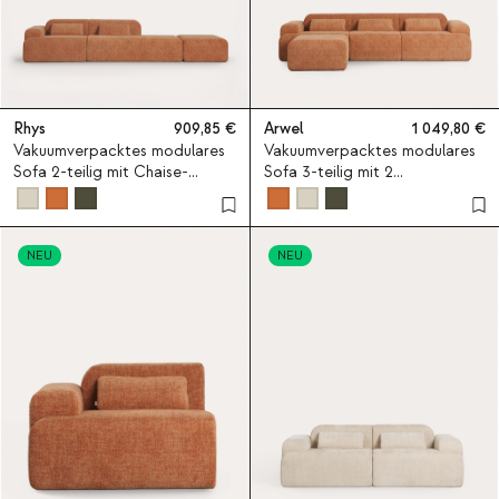
Rhys
909,85
Arwel
1 049,80
Vakuumverpacktes modulares
Vakuumverpacktes modulares
Sofa 2-teilig mit Chaise-
Sofa 3-teilig mit 2
longue-Modul, Eckmodul und
Eckmodulen, Mittelmodul und
Pouf-Modul aus Stoff Rhys
Pouf-Modul aus Stoff Rhys
NEU
NEU