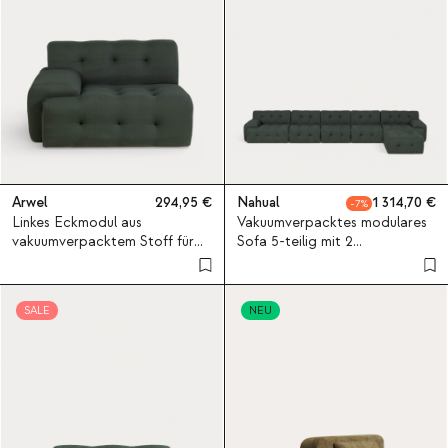
Arwel
294,95
Nahual
1 314,70
7
Linkes Eckmodul aus
Vakuumverpacktes modulares
vakuumverpacktem Stoff für
Sofa 5-teilig mit 2
modulares Sofa Nahual
Eckmodulen, 3 Mittelmodulen
und Pouf-Modul aus Stoff
Nahual
SALE
NEU