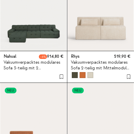
Nahual
914,80
Rhys
519,90
6
Vakuumverpacktes modulares
Vakuumverpacktes modulares
Sofa 3-teilig mit 2
Sofa 2-teilig mit Mittelmodul
Eckmodulen, Mittelmodul und
aus Stoff Rhys
Pouf-Modul aus Stoff Nahual
NEU
NEU