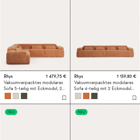
Rhys
1 479,75
Rhys
1 139,80
Vakuumverpacktes modulares
Vakuumverpacktes modulares
Sofa 5-teilig mit Eckmodul, 2
Sofa 4-teilig mit 2 Eckmodulen
Mittelmodulen und 2
und 2 Mittelmodulen aus Stoff
Eckmodulen aus Stoff Rhys
Rhys
NEU
NEU