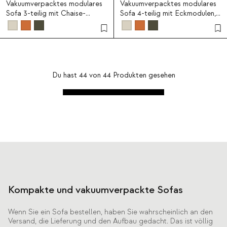
Vakuumverpacktes modulares
Vakuumverpacktes modulares
Sofa 3-teilig mit Chaise-
Sofa 4-teilig mit Eckmodulen,
longue-Modul, Mittelmodul
Mittelmodul und Chaise-
und Eckmodul aus Stoff Rhys
longue-Modul aus Stoff Rhys
Du hast
44
von
44
Produkten gesehen
Kompakte und vakuumverpackte Sofas
Wenn Sie ein Sofa bestellen, haben Sie wahrscheinlich an den
Versand, die Lieferung und den Aufbau gedacht. Das ist völlig