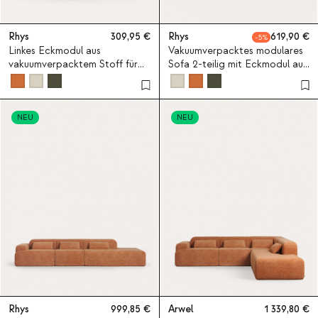
Rhys
309,95
Rhys
619,90
5
Linkes Eckmodul aus
Vakuumverpacktes modulares
vakuumverpacktem Stoff für
Sofa 2-teilig mit Eckmodul aus
modulares Sofa Rhys
Stoff Rhys
NEU
NEU
Rhys
999,85
Arwel
1 339,80