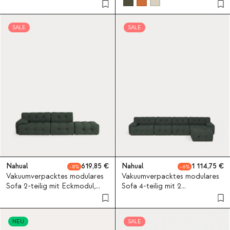
SALE
SALE
Nahual
619,85
Nahual
1 114,75
8
6
Vakuumverpacktes modulares
Vakuumverpacktes modulares
Sofa 2-teilig mit Eckmodul,
Sofa 4-teilig mit 2
Mittelmodul und Pouf-Modul
Eckmodulen, 2 Mittelmodulen
aus Stoff Nahual
und Pouf-Modul aus Stoff
Nahual
NEU
SALE