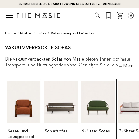
ERHALTEN SIE -10% RABATT, WENN SIE SICH JETZT ANMELDEN
Suche
Home
/
Möbel
/
Sofas
/
Vakuumverpackte Sofas
VAKUUMVERPACKTE SOFAS
Die vakuumverpackten Sofas von Masie
bieten Ihnen optimale
Transport- und Nutzungserlebnisse. Genießen Sie alle Vorteile
eines herkömmlichen Sofas, jedoch mit einfacherer Montage,
schnellerer Lieferung und einem Design, das sich Ihrem
Lebensstil anpasst.
Sessel und
Schlafsofas
2-Sitzer Sofas
3-Sitzer 
Loungesessel