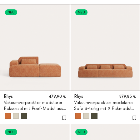
aus Stoff Rhys
NEU
NEU
Rhys
479,90
Rhys
879,85
Vakuumverpackter modularer
Vakuumverpacktes modulares
Ecksessel mit Pouf-Modul aus
Sofa 3-teilig mit 2 Eckmodulen
Stoff Rhys
und Mittelmodul aus Stoff
Rhys
NEU
NEU