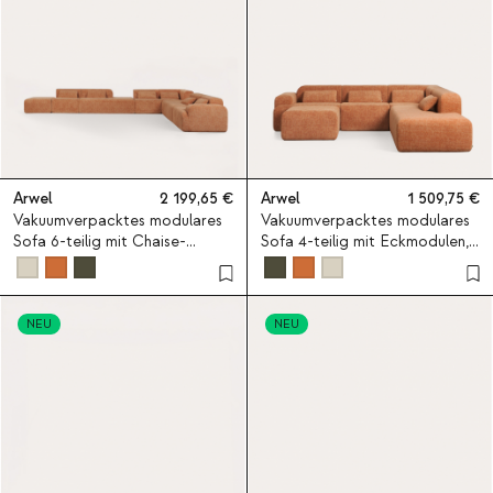
Arwel
2 199,65
Arwel
1 509,75
Vakuumverpacktes modulares
Vakuumverpacktes modulares
Sofa 6-teilig mit Chaise-
Sofa 4-teilig mit Eckmodulen,
longue-, Eck-, Mittel- und
Mittelmodul, Chaise-longue-
Pouf-Modulen aus Stoff Rhys
Modul und Pouf-Modul aus
Stoff Rhys
NEU
NEU