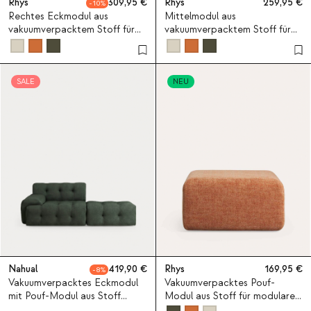
Rhys
309,95
Rhys
259,95
10
Rechtes Eckmodul aus
Mittelmodul aus
vakuumverpacktem Stoff für
vakuumverpacktem Stoff für
modulares Sofa Rhys
modulares Sofa Rhys
SALE
NEU
Nahual
419,90
Rhys
169,95
8
Vakuumverpacktes Eckmodul
Vakuumverpacktes Pouf-
mit Pouf-Modul aus Stoff
Modul aus Stoff für modulares
Nahual
Sofa Rhys