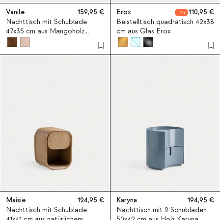
Vanile
159,95
Erox
110,95
9
Nachttisch mit Schublade
Beistelltisch quadratisch 42x38
47x35 cm aus Mangoholz
cm aus Glas Erox.
Vanile
Maisie
124,95
Karyna
194,95
Nachttisch mit Schublade
Nachttisch mit 2 Schubladen
41x41 cm aus natürlichem
50x42 cm aus Holz Karyna