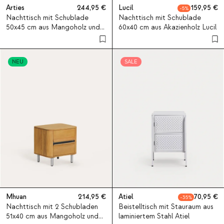
Arties
244,95
Lucil
159,95
5
Nachttisch mit Schublade
Nachttisch mit Schublade
50x45 cm aus Mangoholz und
60x40 cm aus Akazienholz Lucil
Metall Arties
NEU
SALE
Mhuan
214,95
Atiel
70,95
35
Nachttisch mit 2 Schubladen
Beistelltisch mit Stauraum aus
51x40 cm aus Mangoholz und
laminiertem Stahl Atiel