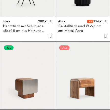
Inari
209,95
Abra
104,95
8
Nachttisch mit Schublade
Beistelltisch rund Ø35,5 cm
45x42,5 cm aus Holz und
aus Metall Abra
Metall Inari
NEU
SALE