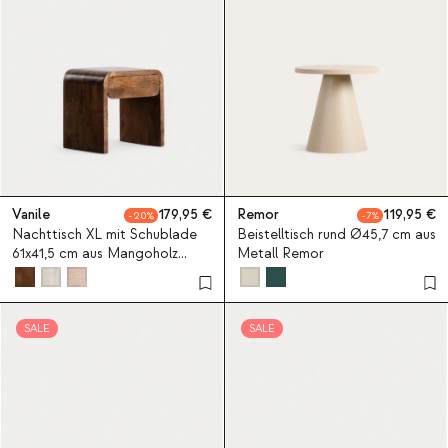
Vanile
179,95
Remor
119,95
20
7
Nachttisch XL mit Schublade
Beistelltisch rund Ø45,7 cm aus
61x41,5 cm aus Mangoholz
Metall Remor
Vanile
SALE
SALE