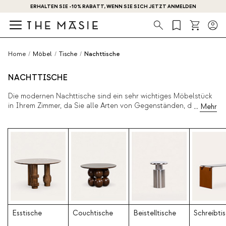
ERHALTEN SIE -10% RABATT, WENN SIE SICH JETZT ANMELDEN
Suche
Home
/
Möbel
/
Tische
/
Nachttische
NACHTTISCHE
Die modernen Nachttische sind ein sehr wichtiges Möbelstück
in Ihrem Zimmer, da Sie alle Arten von Gegenständen, die Sie
zur Hand haben wollen, aufbewahren und platzieren können.
Ergänzen Sie ihn mit einer
Tischlampe
und einem
Teppich
, auf
dem Sie eine gute Lektüre genießen oder einfach nur den
Wecker oder eine Dekofigur aufstellen können. Beenden Sie
den Tag auf die beste Weise mit den besten Tischen zum
besten Preis!
Esstische
Couchtische
Beistelltische
Schreibti