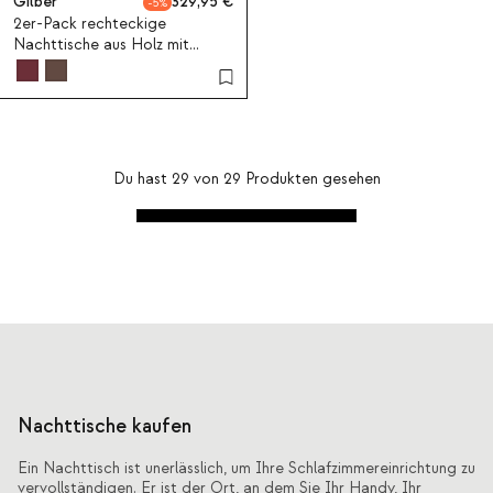
Gilber
329,95
5
2er-Pack rechteckige
Nachttische aus Holz mit
Schubladen 50x40 cm Gilber
Du hast
29
von
29
Produkten gesehen
Nachttische kaufen
Ein Nachttisch ist unerlässlich, um Ihre Schlafzimmereinrichtung zu
vervollständigen. Er ist der Ort, an dem Sie Ihr Handy, Ihr