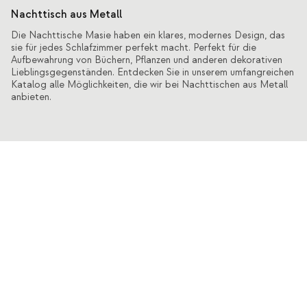
Nachttisch aus Metall
Die Nachttische Masie haben ein klares, modernes Design, das
sie für jedes Schlafzimmer perfekt macht. Perfekt für die
Aufbewahrung von Büchern, Pflanzen und anderen dekorativen
Lieblingsgegenständen. Entdecken Sie in unserem umfangreichen
Katalog alle Möglichkeiten, die wir bei Nachttischen aus Metall
anbieten.
Entdecken Sie auch
Tische
Esstische für 6 Personen
Metalltische
Esstische für 8 Personen
Esstische für 4 Personen