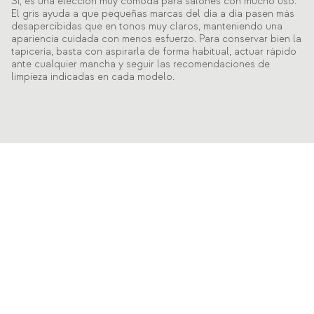
Sí, es una elección muy cómoda para salones con mucho uso.
El gris ayuda a que pequeñas marcas del día a día pasen más
desapercibidas que en tonos muy claros, manteniendo una
apariencia cuidada con menos esfuerzo. Para conservar bien la
tapicería, basta con aspirarla de forma habitual, actuar rápido
ante cualquier mancha y seguir las recomendaciones de
limpieza indicadas en cada modelo.
Descubre también
Sofás amarillos
Sofás
Sofás beige
Mesas de Comedor