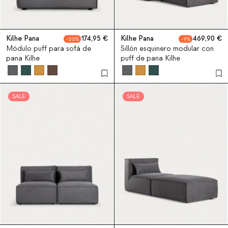
Kilhe Pana
174,95
Kilhe Pana
469,90
22
9
Módulo puff para sofá de
Sillón esquinero modular con
pana Kilhe
puff de pana Kilhe
SALE
SALE