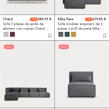
Cheryl
589,95
Kilhe Pana
679,85
30
15
Sofá 3 plazas de jardín de
Sofá modular esquinero de 2
aluminio con cojines Cheryl -
piezas y puff de pana Kilhe -
Gris Cold Cloud
Pana -Gris Graphite
SALE
SALE