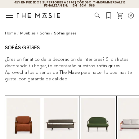
-12% EN PEDIDOS SUPERIORES A 299€ | CÓDIGO: THMSUMMERSALE12
FINALIZAN EN:
15
H
50
M
57
S
Búsqueda
Home
/
Muebles
/
Sofás
/
Sofás grises
SOFÁS GRISES
¿Eres un fanático de la decoración de interiores? Si disfrutas
decorando tu hogar, te encantarán nuestros
sofás grises
.
Aprovecha los diseños de
The Masie
para hacer lo que más te
gusta, con garantía de calidad.