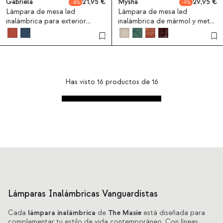
Gabriela
21,95
Mysha
29,95
8
9
Lámpara de mesa led
Lámpara de mesa led
inalámbrica para exterior
inalámbrica de mármol y metal
Gabriela
Mysha
Has visto
16
productos de
16
Lámparas Inalámbricas Vanguardistas
lámpara inalámbrica
The Masie
Cada
de
está diseñada para
complementar tu estilo de vida contemporáneo. Con líneas