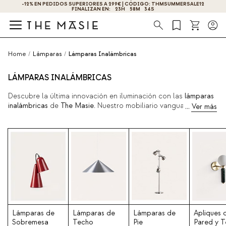
-12% EN PEDIDOS SUPERIORES A 299€ | CÓDIGO: THMSUMMERSALE12
FINALIZAN EN:
23
H
58
M
33
S
Búsqueda
Home
/
Lámparas
/
Lámparas Inalámbricas
LÁMPARAS INALÁMBRICAS
Descubre la última innovación en iluminación con las
lámparas
inalámbricas
de
The Masie
. Nuestro mobiliario vanguardista se
combina con la tecnología moderna para ofrecerte una
experiencia única en iluminación. Disponemos de modelos con
recarga de batería vía USB o lámparas con recarga solar de
gran duración. Puedes consultar todos nuestros productos
disponibles a continuación.
Lámparas de
Lámparas de
Lámparas de
Apliques 
Sobremesa
Techo
Pie
Pared y 