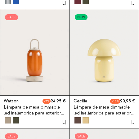
Yemi
Gavi
SALE
NEW
Watson
24,95
Cecilia
20,95
7
12
Lámpara de mesa dimmable
Lámpara de mesa dimmable
led inalámbrica para exterior
led inalámbrica para exterior
Watson
Cecilia
SALE
SALE