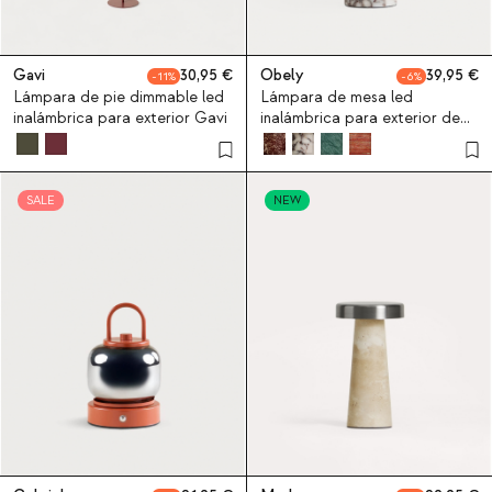
Gavi
30,95
Obely
39,95
11
6
Lámpara de pie dimmable led
Lámpara de mesa led
inalámbrica para exterior Gavi
inalámbrica para exterior de
mármol y metal Obely
SALE
NEW