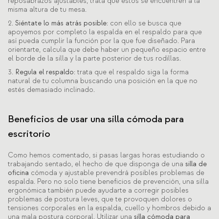
reposabrazos ajustables, trata que estos se encuentren a la
misma altura de tu mesa.
2.
Siéntate lo más atrás posible
: con ello se busca que
apoyemos por completo la espalda en el respaldo para que
así pueda cumplir la función por la que fue diseñado. Para
orientarte, calcula que debe haber un pequeño espacio entre
el borde de la silla y la parte posterior de tus rodillas.
3.
Regula el respaldo
: trata que el respaldo siga la forma
natural de tu columna buscando una posición en la que no
estés demasiado inclinado.
Beneficios de usar una silla cómoda para
escritorio
Como hemos comentado, si pasas largas horas estudiando o
trabajando sentado, el hecho de que disponga de una
silla de
oficina
cómoda y ajustable prevendrá posibles problemas de
espalda. Pero no solo tiene beneficios de prevención, una silla
ergonómica también puede ayudarte a corregir posibles
problemas de postura leves, que te provoquen dolores o
tensiones corporales en la espalda, cuello y hombros debido a
una mala postura corporal. Utilizar una
silla cómoda para