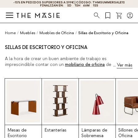
-12% EN PEDIDOS SUPERIORES A 299€ | CÓDIGO: THMSUMMERSALE12
FINALIZAN EN:
2
D
12
H
46
M
11
S
Búsqueda
Home
/
Muebles
/
Muebles de Oficina
/
Sillas de Escritorio y Oficina
SILLAS DE ESCRITORIO Y OFICINA
A la hora de crear un buen ambiente de trabajo es
imprescindible contar con un
mobiliario de oficina
de calidad
que se adapte a las necesidades de cada persona, por eso
disponemos de las mejores
sillas de escritorio
ergonómicas y
de diseño. En
The Masie
las tienes disponibles con
reposabrazos, con o sin ruedas, tapizadas, de altura regulable
y adaptables. Combina cualquiera de estas
sillas de trabajo
con nuestras estupendas
lámparas de escritorio
, creando tu
ambiente de trabajo perfecto. Disponemos de un catálogo con
gran variedad de modelos y estilos, para que los combines
con los mejores escritorios. ¡Consigue un ambiente de trabajo
agradable con los mejores productos de
The Masie
!
Mesas de
Estanterías
Lámparas de
Sillones d
Escritorio
Sobremesa
Oficina