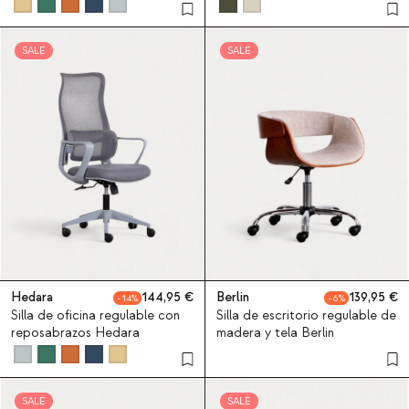
SALE
SALE
Hedara
144,95
Berlin
139,95
14
6
Silla de oficina regulable con
Silla de escritorio regulable de
reposabrazos Hedara
madera y tela Berlin
SALE
SALE