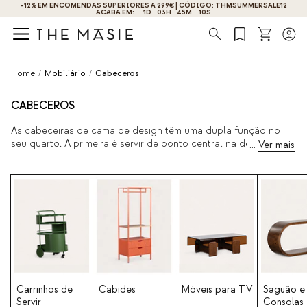
OBTENHA 10% DE DESCONTO AO SE INSCREVER AGORA!
Procura
Home
/
Mobiliário
/
Cabeceros
CABECEROS
As cabeceiras de cama de design têm uma dupla função no
seu quarto. A primeira é servir de ponto central na decoração,
dando mais personalidade e estilo ao quarto, enquanto a
segunda função é prática, pois serve de separador entre a
cama e a parede, ajudando-o a ter um descanso mais eficaz e
seguro. Na The Masie, reunimos uma coleção muito moderna e
elegante para si. Atreva-se a descobri-la abaixo.
Carrinhos de
Cabides
Móveis para TV
Saguão e
Servir
Consolas