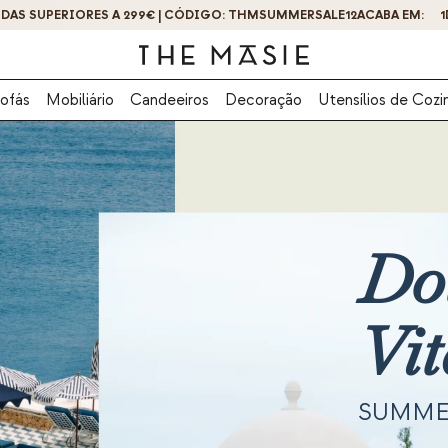
OBTENHA 10% DE DESCONTO AO SE INSCREVER AGORA!
ofás
Mobiliário
Candeeiros
Decoração
Utensílios de Cozi
Do
Vit
SUMME