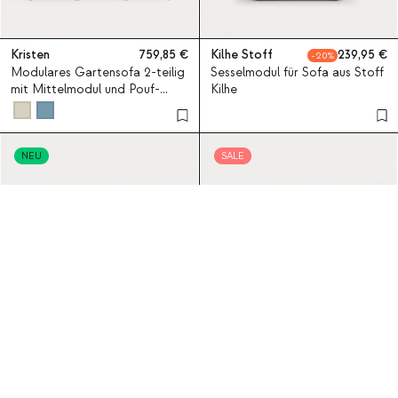
Kristen
759,85
Kilhe Stoff
239,95
20
Modulares Gartensofa 2-teilig
Sesselmodul für Sofa aus Stoff
mit Mittelmodul und Pouf-
Kilhe
Modul aus Metall und Stoff
Kristen
NEU
SALE
Redik
1 594,80
Ilham
989,80
9