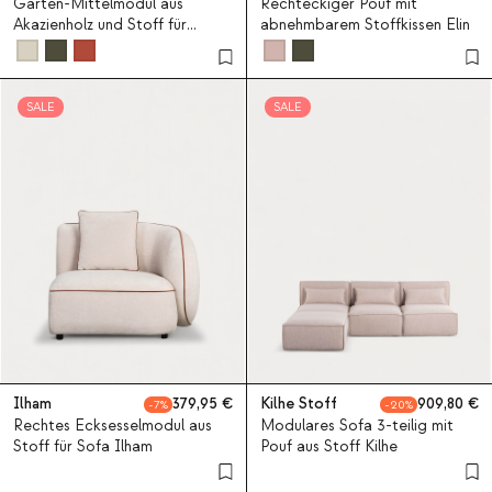
Garten-Mittelmodul aus
Rechteckiger Pouf mit
Akazienholz und Stoff für
abnehmbarem Stoffkissen Elin
modulares Sofa Redik
SALE
SALE
Ilham
379,95
Kilhe Stoff
909,80
7
20
Rechtes Ecksesselmodul aus
Modulares Sofa 3-teilig mit
Stoff für Sofa Ilham
Pouf aus Stoff Kilhe