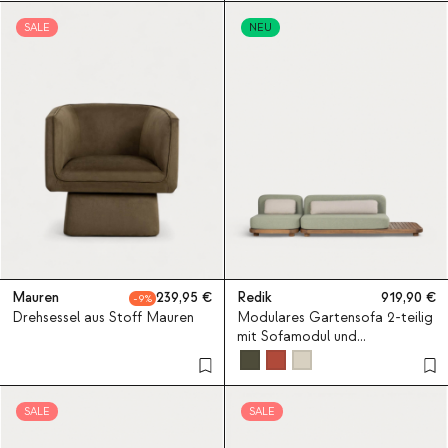
SALE
NEU
Mauren
239,95
Redik
919,90
9
Drehsessel aus Stoff Mauren
Modulares Gartensofa 2-teilig
mit Sofamodul und
Mittelmodul aus Akazienholz
und Stoff Redik
SALE
SALE