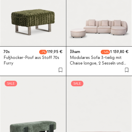
70s
119,95
Ilham
1 139,80
7
14
Fußhocker-Pouf aus Stoff 70s
Modulares Sofa 3-teilig mit
Furry
Chaise longue, 2 Sesseln und
rundem Pouf aus Stoff Ilham
SALE
SALE