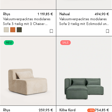
Rhys
1 119,85
Nahual
494,90
Vakuumverpacktes modulares
Vakuumverpacktes modulares
Sofa 3-teilig mit 2 Chaise-
Sofa 2-teilig mit Eckmodul und
longue-Modulen und
Mittelmodul aus Stoff Nahual
Mittelmodul aus Stoff Rhys
NEU
SALE
Rhys
259,95
Kilhe Kord
754,85
15