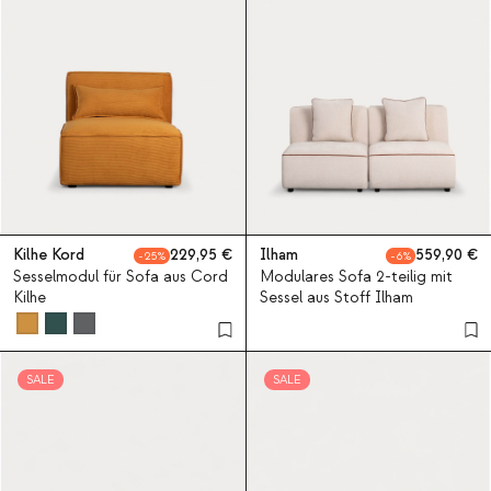
Kilhe Kord
229,95
Ilham
559,90
25
6
Sesselmodul für Sofa aus Cord
Modulares Sofa 2-teilig mit
Kilhe
Sessel aus Stoff Ilham
SALE
SALE