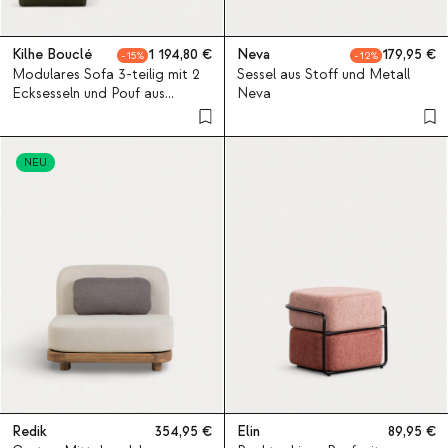
Kilhe Bouclé
1 194,80
Neva
179,95
15
12
Modulares Sofa 3-teilig mit 2
Sessel aus Stoff und Metall
Ecksesseln und Pouf aus
Neva
Bouclé-Stoff Kilhe
NEU
Redik
354,95
Elin
89,95