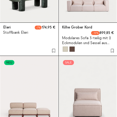
Eleri
174,95
Kilhe Grober Kord
7
Stoffbank Eleri
899,85
19
Modulares Sofa 3-teilig mit 2
Eckmodulen und Sessel aus
dickem Cord Kilhe
NEU
SALE