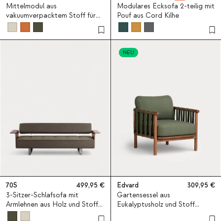
Mittelmodul aus
Modulares Ecksofa 2-teilig mit
vakuumverpacktem Stoff für
Pouf aus Cord Kilhe
modulares Sofa Rhys
NEU
70S
499,95
Edvard
309,95
3-Sitzer-Schlafsofa mit
Gartensessel aus
Armlehnen aus Holz und Stoff
Eukalyptusholz und Stoff
New 70S
Edvard