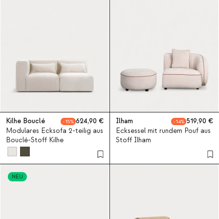
Kilhe Bouclé
624,90
Ilham
519,90
15
14
Modulares Ecksofa 2-teilig aus
Ecksessel mit rundem Pouf aus
Bouclé-Stoff Kilhe
Stoff Ilham
NEU