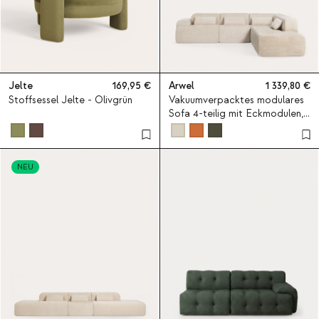
Jelte
169,95
Arwel
1 339,80
Stoffsessel Jelte - Olivgrün
Vakuumverpacktes modulares
Sofa 4-teilig mit Eckmodulen,
Mittelmodul und Chaise-
longue-Modul aus Stoff Rhys -
Beige Seashell
NEU