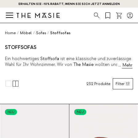
ERHALTEN SIE -10% RABATT, WENN SIE SICH JETZT ANMELDEN
Suche
Home
/
Möbel
/
Sofas
/
Stoffsofas
STOFFSOFAS
Ein hochwertiges
Stoffsofa
ist eine klassische und zuverlässige
Wahl für Ihr Wohnzimmer. Wir von
The Masie
wollten uns von
den üblichen, traditionellen Modellen abheben und haben
daher moderne Designs mit klaren Linien in einer breiten
Farbpalette entworfen. Selbstverständlich zeichnen sich alle
232
Produkte
Filter
Sofas durch die gewohnt hohe Qualität von
The Masie
aus.
Entdecken Sie die neue Kollektion unten.
NEU
NEU