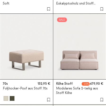
Soft
Eukalyptusholz und Stoff
Edvard
SALE
70s
132,95
Kilhe Stoff
479,90
20
Fußhocker-Pouf aus Stoff 70s
Modulares Sofa 2-teilig aus
Stoff Kilhe