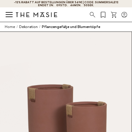
-12% RABATT AUF BESTELLUNGEN ÜBER 349€ | CODE: SUMMERSALE12
ENDET IN:
09
STD.
46
MIN.
30
SEK.
Suche
Home
/
Dekoration
/
Pflanzengefäße und Blumentöpfe