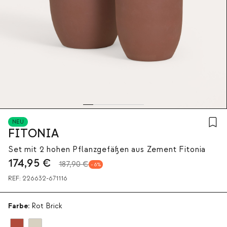
NEU
FITONIA
Set mit 2 hohen Pflanzgefäßen aus Zement Fitonia
174,95
€
187,90 €
6
REF:
226632-671116
Farbe:
Rot Brick