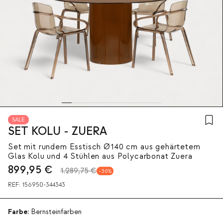
SALE
SET KOLU - ZUERA
Set mit rundem Esstisch Ø140 cm aus gehärtetem
Glas Kolu und 4 Stühlen aus Polycarbonat Zuera
899,95
€
1.289,75 €
30
REF:
156950-344343
Farbe:
Bernsteinfarben