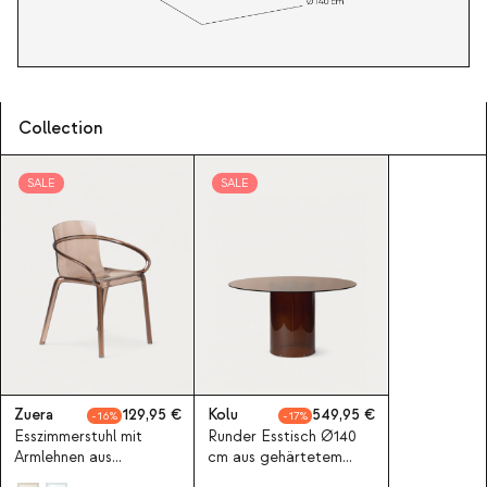
Collection
SALE
SALE
Zuera
129,95
Kolu
549,95
16
17
Esszimmerstuhl mit
Runder Esstisch Ø140
Armlehnen aus
cm aus gehärtetem
Polycarbonat Zuera
Glas Kolu