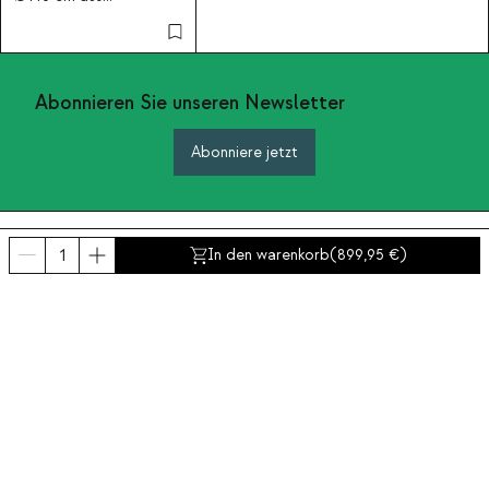
gehärtetem Glas Kolu
und 4 Stühlen aus
Polycarbonat Zuera
Abonnieren Sie unseren Newsletter
Abonniere jetzt
Über uns
In den warenkorb
(
899,95
)
Kategorien
Kontakt und Hilfe
INTERNATIONAL:
Deutschland
Impressum