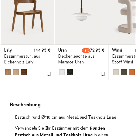
Laly
144,95
Uran
72,95
Winsi
8
Esszimmerstuhl aus
Deckenleuchte aus
Esszimmerstu
Eichenholz Laly
Marmor Uran
Stoff Winsi
Beschreibung
Esstisch rund Ø110 cm aus Metall und Teakholz Lirae
Runden
Verwandeln Sie Ihr Esszimmer mit dem
Esstisch aus Metall und Teakholz
Lirae
in einen