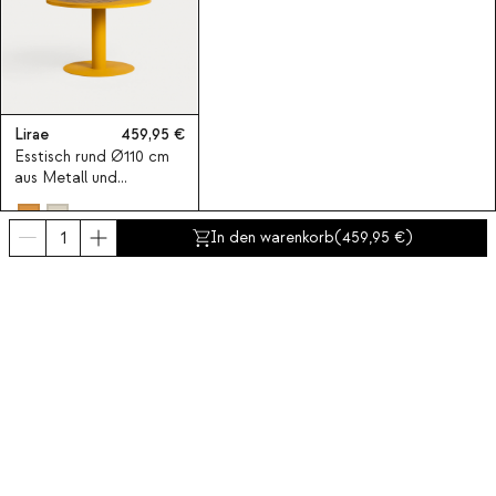
Lirae
459,95
Esstisch rund Ø110 cm
aus Metall und
Teakholz Lirae
In den warenkorb
(
459,95
)
Abonnieren Sie unseren Newsletter
Abonniere jetzt
Über uns
Kategorien
Kontakt und Hilfe