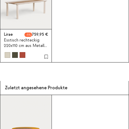
Lirae
759,95
5
Esstisch rechteckig
220x110 cm aus Metall
und Teakholz Lirae
Zuletzt angesehene Produkte