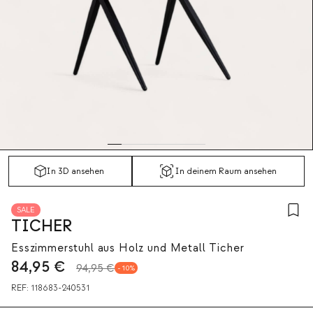
In 3D ansehen
In deinem Raum ansehen
SALE
TICHER
Esszimmerstuhl aus Holz und Metall Ticher
84,95
€
94,95 €
10
REF:
118683-240531