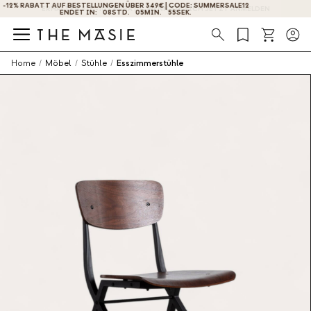
ERHALTEN SIE -10% RABATT, WENN SIE SICH JETZT ANMELDEN
Suche
Home
/
Möbel
/
Stühle
/
Esszimmerstühle