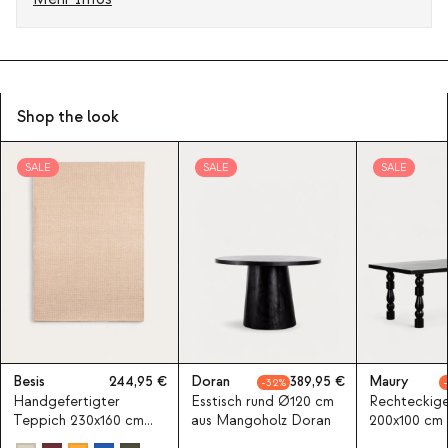
Shop the look
SALE
SALE
SALE
Besis
244,95
Doran
389,95
Maury
32
Handgefertigter
Esstisch rund Ø120 cm
Rechteckige
Teppich 230x160 cm
aus Mangoholz Doran
200x100 cm 
aus Wolle Besis
Mangoholz 