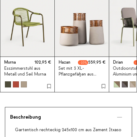
Murna
102,95
Hazan
559,95
Drian
23
Esszimmerstuhl aus
Set mit 3 XL-
Outdoorstuh
Metall und Seil Murna
Pflanzgefäßen aus
Aluminium un
Beton und Akazienholz
Hazan
Beschreibung
Gartentisch rechteckig 245x100 cm aus Zement Itxaso