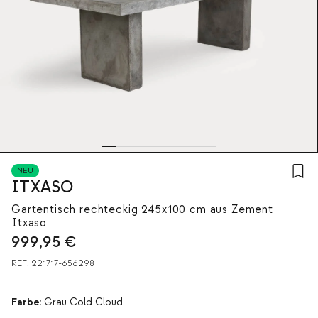
NEU
ITXASO
Gartentisch rechteckig 245x100 cm aus Zement
Itxaso
999,95
€
REF:
221717-656298
Farbe:
Grau Cold Cloud