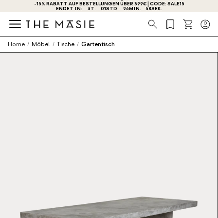
-15% RABATT AUF BESTELLUNGEN ÜBER 399€ | CODE: SALE15
ENDET IN:
3
T.
01
STD.
26
MIN.
58
SEK.
Suche
Home
/
Möbel
/
Tische
/
Gartentisch