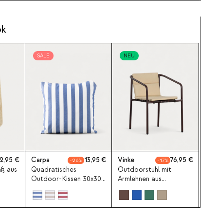
ok
SALE
NEU
N
2,95
Carpa
13,95
Vinke
76,95
Mit
26
17
äß aus
Quadratisches
Outdoorstuhl mit
Out
Outdoor-Kissen 30x30
Armlehnen aus
Meta
cm aus Stoff Carpa
Aluminium und Stoff
Vinke