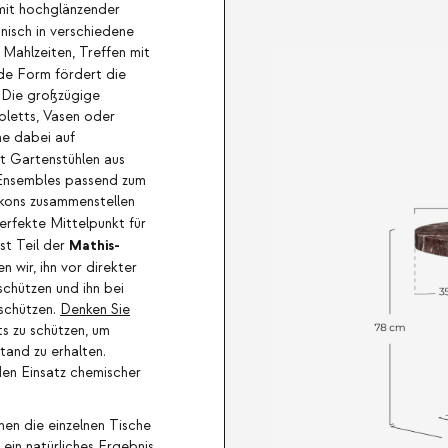
mit hochglänzender
isch in verschiedene
e Mahlzeiten, Treffen mit
nde Form fördert die
 Die großzügige
bletts, Vasen oder
ne dabei auf
it Gartenstühlen aus
e Ensembles passend zum
lkons zusammenstellen
rfekte Mittelpunkt für
Mathis-
st Teil der
n wir, ihn vor direkter
schützen und ihn bei
schützen.
Denken Sie
s zu schützen, um
and zu erhalten.
en Einsatz chemischer
en die einzelnen Tische
 ein natürliches Ergebnis