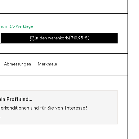
nd in 3/5 Werktage
In den warenkorb
(
719,95
)
Abmessungen
Merkmale
n Profi sind...
rkonditionen sind für Sie von Interesse!
s