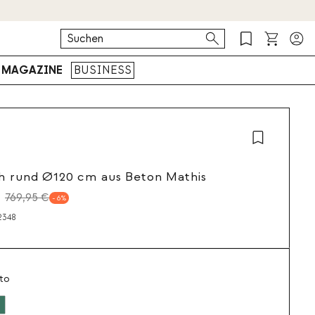
MAGAZINE
BUSINESS
h rund Ø120 cm aus Beton Mathis
769,95 €
6
2348
to