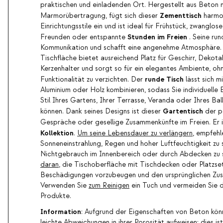
praktischen und einladenden Ort. Hergestellt aus Beton 
Zementtisch
Marmorübertragung, fügt sich dieser
harmon
Einrichtungsstile ein und ist ideal für Frühstück, zwanglos
Stunden im Freien
Freunden oder entspannte
. Seine ru
Kommunikation und schafft eine angenehme Atmosphäre.
Tischfläche bietet ausreichend Platz für Geschirr, Dekota
Kerzenhalter und sorgt so für ein elegantes Ambiente, oh
runde Tisch
Funktionalität zu verzichten. Der
lässt sich m
Aluminium oder Holz kombinieren, sodass Sie individuell
Stil Ihres Gartens, Ihrer Terrasse, Veranda oder Ihres Ba
Gartentisch
können. Dank seines Designs ist dieser
der pe
Gespräche oder gesellige Zusammenkünfte im Freien. Er i
Kollektion
.
Um seine Lebensdauer zu verlängern
, empfehle
Sonneneinstrahlung, Regen und hoher Luftfeuchtigkeit zu 
Nichtgebrauch im Innenbereich oder durch Abdecken zu 
daran
, die Tischoberfläche mit Tischdecken oder Platzset
Beschädigungen vorzubeugen und den ursprünglichen Zust
Verwenden Sie
zum Reinigen
ein Tuch und vermeiden Sie d
Produkte.
Information
: Aufgrund der Eigenschaften von Beton könn
leichte Abweichungen in ihrer Porosität aufweisen; dies ist