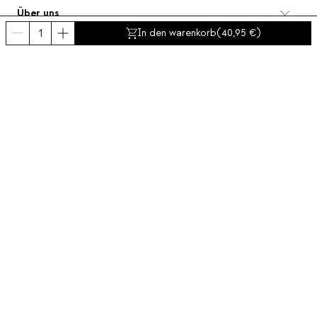
Über uns
Kategorien
In den warenkorb
(
40,95
)
Kontakt und Hilfe
INTERNATIONAL:
Deutschland
Impressum
Widerrufsbelehrung
Datenschutzerklärung
Compliance politik
Cookies Richtlinien
Barrierefreiheit
© 2016-2026 THEMASIE · All rights reserved | PROCEED YOUR COMMERCE, S.L.
- NIF: B88390984