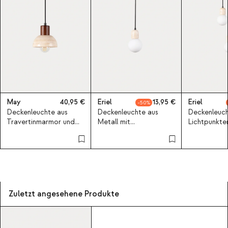
May
40,95
Eriel
13,95
Eriel
50
Deckenleuchte aus
Deckenleuchte aus
Deckenleuch
Travertinmarmor und
Metall mit
Lichtpunkte
Holz May
Travertinmarmor Eriel
mit Travert
Eriel
Zuletzt angesehene Produkte