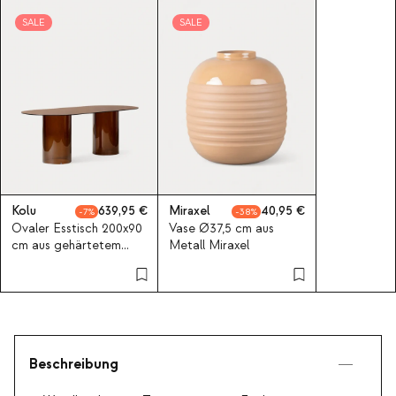
SALE
SALE
Kolu
639,95
Miraxel
40,95
7
38
Ovaler Esstisch 200x90
Vase Ø37,5 cm aus
cm aus gehärtetem
Metall Miraxel
Glas Kolu
Beschreibung