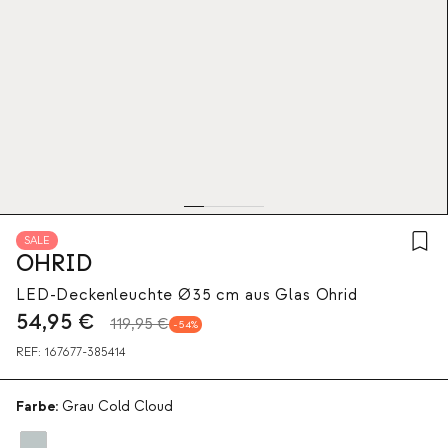
SALE
OHRID
LED-Deckenleuchte Ø35 cm aus Glas Ohrid
54,95
€
119,95 €
54
REF:
167677-385414
Farbe:
Grau Cold Cloud