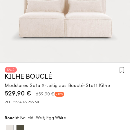
SALE
KILHE BOUCLÉ
Modulares Sofa 2-teilig aus Bouclé-Stoff Kilhe
529,90
€
659,90 €
19
REF:
113540-229268
Bouclé:
Bouclé -Weiß Egg White