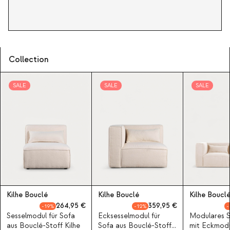
Collection
SALE
SALE
SALE
Kilhe Bouclé
Kilhe Bouclé
Kilhe Boucl
264,95
359,95
19
12
Sesselmodul für Sofa
Ecksesselmodul für
Modulares So
aus Bouclé-Stoff Kilhe
Sofa aus Bouclé-Stoff
mit Eckmodu