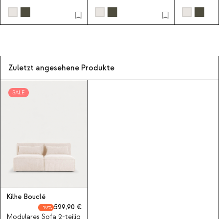
Kilhe
Bouclé-Stoff
Zuletzt angesehene Produkte
SALE
Kilhe Bouclé
529,90
19
Modulares Sofa 2-teilig