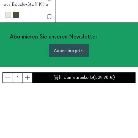
aus Bouclé-Stoff Kilhe
Abonnieren Sie unseren Newsletter
Abonniere jetzt
Über uns
In den warenkorb
(
529,90
)
Kategorien
Kontakt und Hilfe
INTERNATIONAL:
Deutschland