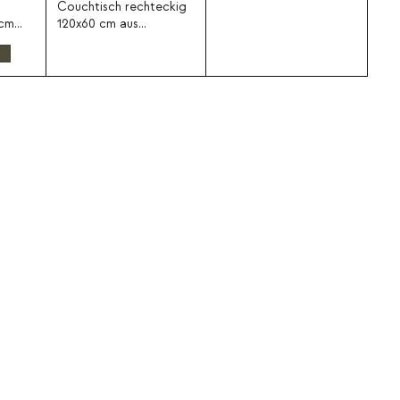
Couchtisch rechteckig
 cm
120x60 cm aus
gebogenem Glas und
Holz Clery