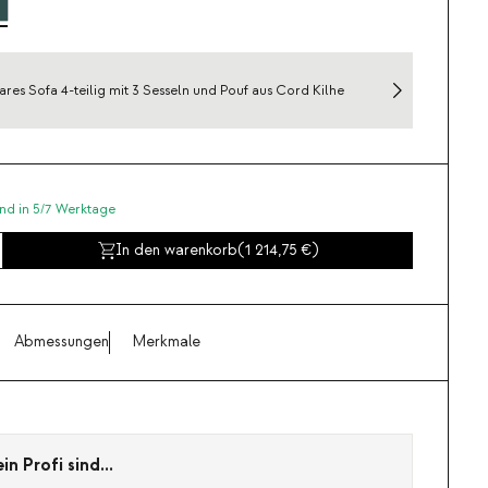
res Sofa 4-teilig mit 3 Sesseln und Pouf aus Cord Kilhe
nd in 5/7 Werktage
In den warenkorb
(
1 214,75
)
Abmessungen
Merkmale
n Profi sind...