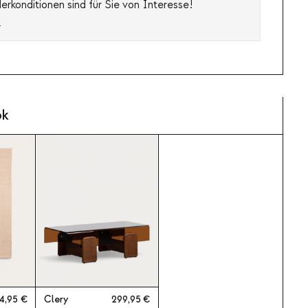
rkonditionen sind für Sie von Interesse!
s
ok
4,95
Clery
299,95