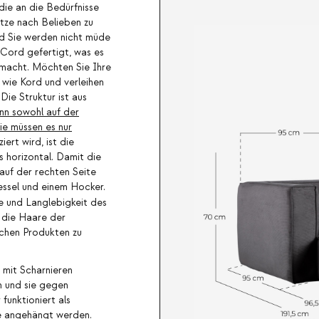
die an die Bedürfnisse
itze nach Belieben zu
nd Sie werden nicht müde
 Cord gefertigt, was es
a macht. Möchten Sie Ihre
 wie Kord und verleihen
ie Struktur ist aus
n sowohl auf der
ie müssen es nur
ert wird, ist die
s horizontal. Damit die
auf der rechten Seite
essel und einem Hocker.
ge und Langlebigkeit des
d die Haare der
chen Produkten zu
d mit Scharnieren
n und sie gegen
funktioniert als
e angehängt werden.