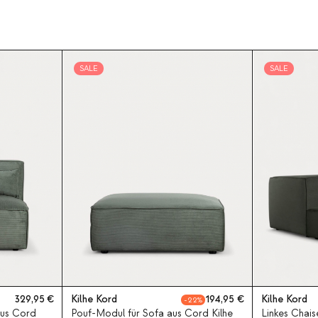
SALE
SALE
329,95
Kilhe Kord
194,95
Kilhe Kord
22
aus Cord
Pouf-Modul für Sofa aus Cord Kilhe
Linkes Chai