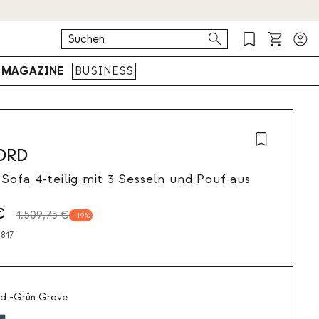
MAGAZINE
BUSINESS
ORD
Sofa 4-teilig mit 3 Sesseln und Pouf aus
€
1.509,75 €
19
817
d -Grün Grove