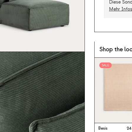
Diese Sonde
Mehr Info
Shop the lo
SALE
Besis
24