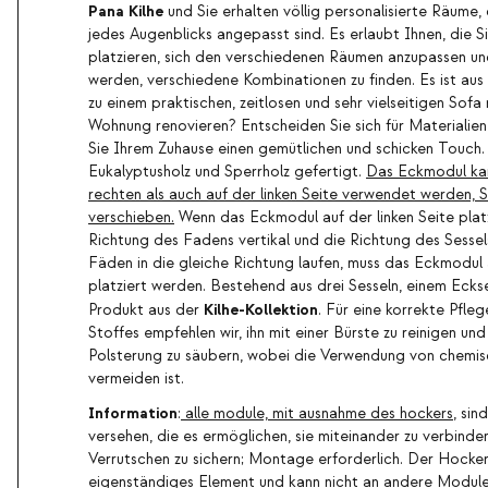
Pana Kilhe
und Sie erhalten völlig personalisierte Räume, 
jedes Augenblicks angepasst sind. Es erlaubt Ihnen, die S
platzieren, sich den verschiedenen Räumen anzupassen u
werden, verschiedene Kombinationen zu finden. Es ist aus
zu einem praktischen, zeitlosen und sehr vielseitigen Sof
Wohnung renovieren? Entscheiden Sie sich für Materialien
Sie Ihrem Zuhause einen gemütlichen und schicken Touch. D
Eukalyptusholz und Sperrholz gefertigt.
Das Eckmodul kan
rechten als auch auf der linken Seite verwendet werden, S
verschieben.
Wenn das Eckmodul auf der linken Seite platzi
Richtung des Fadens vertikal und die Richtung des Sessel
Fäden in die gleiche Richtung laufen, muss das Eckmodul 
platziert werden. Bestehend aus drei Sesseln, einem Ecks
Kilhe-Kollektion
Produkt aus der
. Für eine korrekte Pfle
Stoffes empfehlen wir, ihn mit einer Bürste zu reinigen un
Polsterung zu säubern, wobei die Verwendung von chemis
vermeiden ist.
Information
:
alle module, mit ausnahme des hockers
, sin
versehen, die es ermöglichen, sie miteinander zu verbinde
Verrutschen zu sichern; Montage erforderlich. Der Hocker 
eigenständiges Element und kann nicht an andere Modul