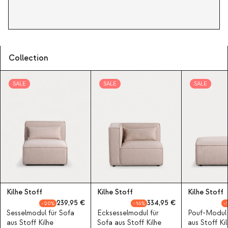
Collection
SALE
SALE
SALE
Kilhe Stoff
Kilhe Stoff
Kilhe Stoff
239,95
334,95
20
16
Sesselmodul für Sofa
Ecksesselmodul für
Pouf-Modul 
aus Stoff Kilhe
Sofa aus Stoff Kilhe
aus Stoff Ki