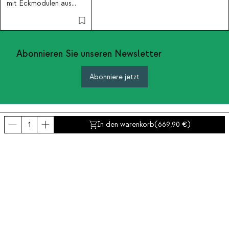
mit Eckmodulen aus
Stoff Kilhe
Abonnieren Sie unseren Newsletter
Abonniere jetzt
Über uns
In den warenkorb
(
669,90
)
Kategorien
Kontakt und Hilfe
INTERNATIONAL:
Deutschland