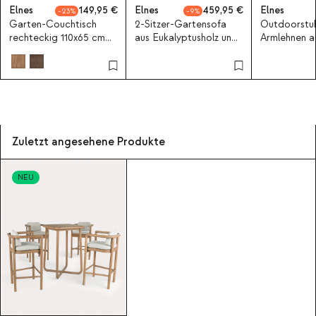
Elnes
149,95
Elnes
459,95
Elnes
23
9
Garten-Couchtisch
2-Sitzer-Gartensofa
Outdoorstuh
rechteckig 110x65 cm
aus Eukalyptusholz und
Armlehnen a
aus Eukalyptusholz
Stoff Elnes
Eukalyptush
Elnes
Stoff Elnes
Zuletzt angesehene Produkte
NEU