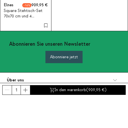
Elnes
909,95
16
Square Stehtisch-Set
70x70 cm und 4
Barhocker aus
Eukalyptusholz und
Outdoor-Gewebe
Elnes
Abonnieren Sie unseren Newsletter
Abonniere jetzt
Über uns
Kategorien
In den warenkorb
(
909,95
)
Kontakt und Hilfe
INTERNATIONAL:
Deutschland