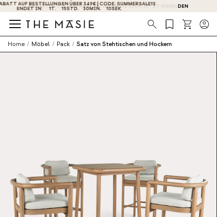
ERHALTEN SIE -10% RABATT, WENN SIE SICH JETZT ANMELDEN
Suche
Home
/
Möbel
/
Pack
/
Satz von Stehtischen und Hockern