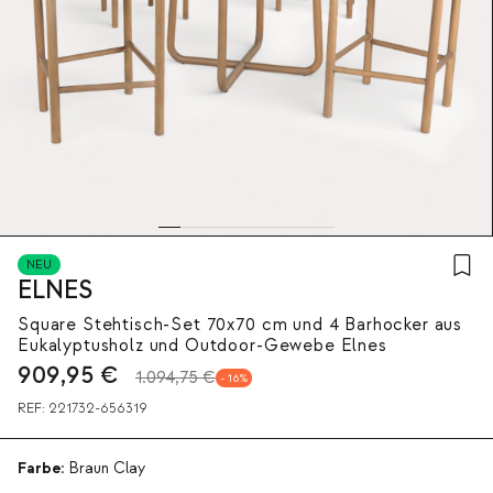
NEU
ELNES
Square Stehtisch-Set 70x70 cm und 4 Barhocker aus
Eukalyptusholz und Outdoor-Gewebe Elnes
909,95
€
1.094,75 €
16
REF:
221732-656319
Farbe:
Braun Clay