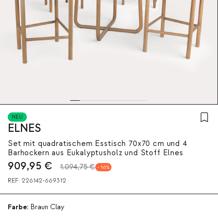
NEU
ELNES
Set mit quadratischem Esstisch 70x70 cm und 4
Barhockern aus Eukalyptusholz und Stoff Elnes
909,95
€
1.094,75 €
16
REF:
226142-669312
Farbe:
Braun Clay