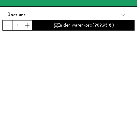
Über uns
Kategorien
In den warenkorb
(
909,95
)
Kontakt und Hilfe
INTERNATIONAL:
Deutschland
Impressum
Widerrufsbelehrung
Datenschutzerklärung
Compliance politik
Cookies Richtlinien
Barrierefreiheit
© 2016-2026 THEMASIE · All rights reserved | PROCEED YOUR COMMERCE, S.L.
- NIF: B88390984