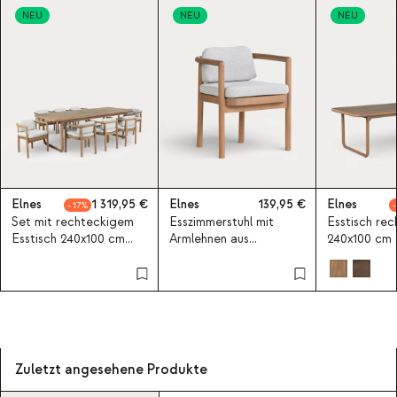
NEU
NEU
NEU
Elnes
1 319,95
Elnes
139,95
Elnes
17
Set mit rechteckigem
Esszimmerstuhl mit
Esstisch rec
Esstisch 240x100 cm
Armlehnen aus
240x100 cm 
und 8 Stühlen aus
Eukalyptusholz und
Eukalyptusho
Eukalyptusholz und
Stoff Elnes
Stoff Elnes
Zuletzt angesehene Produkte