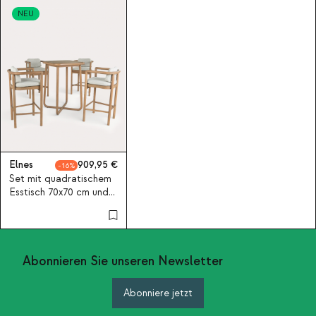
NEU
Elnes
909,95
16
Set mit quadratischem
Esstisch 70x70 cm und 4
Barhockern aus
Eukalyptusholz und
Stoff Elnes
Abonnieren Sie unseren Newsletter
Abonniere jetzt