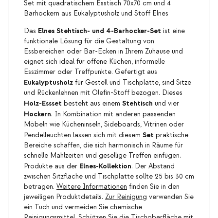
Set mit quadratischem Esstisch 70x70 cm und 4
Barhockern aus Eukalyptusholz und Stoff Elnes
Elnes Stehtisch- und 4-Barhocker-Set
Das
ist eine
funktionale Lösung für die Gestaltung von
Essbereichen oder Bar-Ecken in Ihrem Zuhause und
eignet sich ideal für offene Küchen, informelle
Esszimmer oder Treffpunkte. Gefertigt aus
Eukalyptusholz
für Gestell und Tischplatte, sind Sitze
und Rückenlehnen mit Olefin-Stoff bezogen. Dieses
Holz-Essset
Stehtisch
besteht aus einem
und vier
Hockern
. In Kombination mit anderen passenden
Möbeln wie Kücheninseln, Sideboards, Vitrinen oder
Set
Pendelleuchten lassen sich mit diesem
praktische
Bereiche schaffen, die sich harmonisch in Räume für
schnelle Mahlzeiten und gesellige Treffen einfügen.
Elnes-Kollektion
Produkte aus der
. Der Abstand
zwischen Sitzfläche und Tischplatte sollte 25 bis 30 cm
betragen.
Weitere Informationen
finden Sie in den
jeweiligen Produktdetails.
Zur Reinigung
verwenden Sie
ein Tuch und vermeiden Sie chemische
Reinigungsmittel. Schützen
Sie
die Tischoberfläche mit