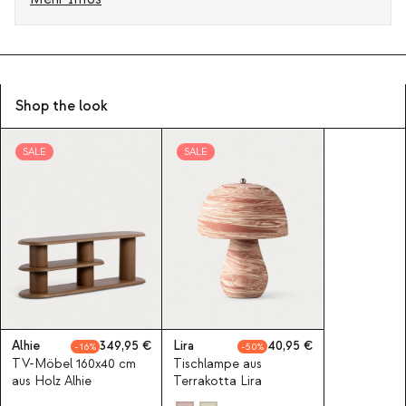
Shop the look
SALE
SALE
Alhie
349,95
Lira
40,95
16
50
TV-Möbel 160x40 cm
Tischlampe aus
aus Holz Alhie
Terrakotta Lira