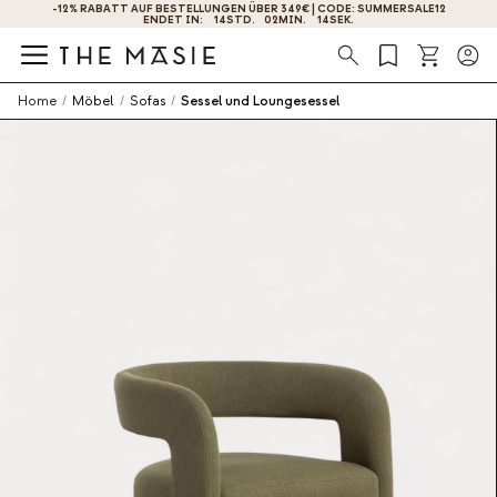
-12% RABATT AUF BESTELLUNGEN ÜBER 349€ | CODE: SUMMERSALE12
ENDET IN:
14
STD.
02
MIN.
13
SEK.
Suche
Home
/
Möbel
/
Sofas
/
Sessel und Loungesessel