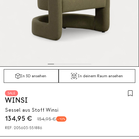
In 3D ansehen
In deinem Raum ansehen
SALE
WINSI
Sessel aus Stoff Winsi
134,95
€
154,95 €
12
REF:
205603-551886