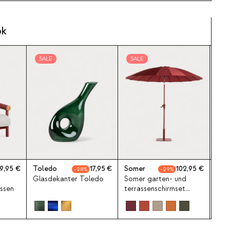
ok
SALE
SALE
9,95
Toledo
17,95
Somer
102,95
Suiz
28
29
Glasdekanter Toledo
Somer garten- und
4er-
issen
terrassenschirmset
Suiz
Ø250 cm mit
metallschirmständer