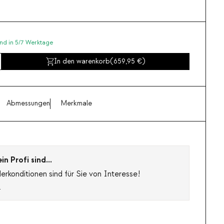
nd in 5/7 Werktage
In den warenkorb
(
659,95
)
Abmessungen
Merkmale
n Profi sind...
rkonditionen sind für Sie von Interesse!
s