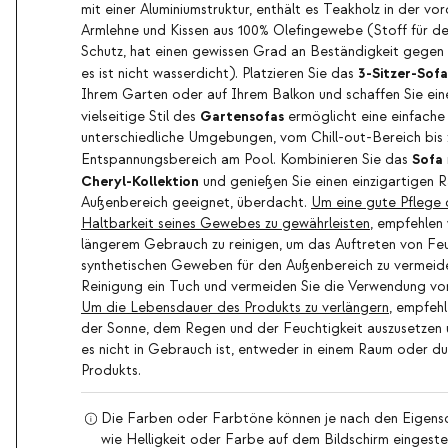
mit einer Aluminiumstruktur, enthält es Teakholz in der 
Armlehne und Kissen aus 100% Olefingewebe (Stoff für d
Schutz, hat einen gewissen Grad an Beständigkeit gegen
3-Sitzer-Sofa
es ist nicht wasserdicht). Platzieren Sie das
Ihrem Garten oder auf Ihrem Balkon und schaffen Sie ein
Gartensofas
vielseitige Stil des
ermöglicht eine einfache 
unterschiedliche Umgebungen, vom Chill-out-Bereich bis
Sofa
Entspannungsbereich am Pool. Kombinieren Sie das
Cheryl-Kollektion
und genießen Sie einen einzigartigen 
Außenbereich geeignet, überdacht.
Um eine gute Pflege 
Haltbarkeit seines Gewebes zu gewährleisten
, empfehlen 
längerem Gebrauch zu reinigen, um das Auftreten von Feu
synthetischen Geweben für den Außenbereich zu vermeide
Reinigung ein Tuch und vermeiden Sie die Verwendung vo
Um die Lebensdauer des Produkts zu verlängern
, empfehl
der Sonne, dem Regen und der Feuchtigkeit auszusetzen 
es nicht in Gebrauch ist, entweder in einem Raum oder 
Produkts.
Die Farben oder Farbtöne können je nach den Eigensc
wie Helligkeit oder Farbe auf dem Bildschirm eingestel