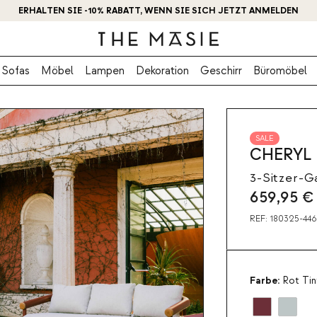
ERHALTEN SIE -10% RABATT, WENN SIE SICH JETZT ANMELDEN
Sofas
Möbel
Lampen
Dekoration
Geschirr
Büromöbel
SALE
CHERYL
3-Sitzer-G
659,95
€
REF:
180325-44
Farbe:
Rot Tin