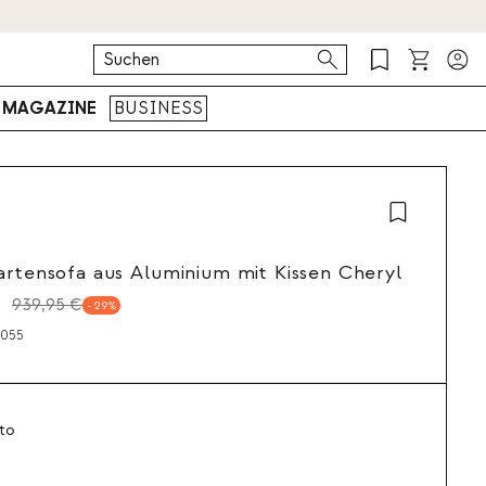
MAGAZINE
BUSINESS
artensofa aus Aluminium mit Kissen Cheryl
939,95 €
29
6055
to