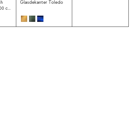
ch
Glasdekanter Toledo
100 cm
nd