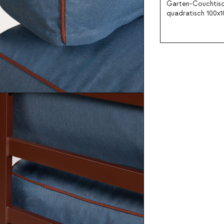
Garten-Couchtis
quadratisch 100x
aus Akazienholz u
Metall Kristen