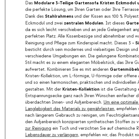
Modulare 3-Teilige Gartensofa Kristen Eckmodul 
Das
die perfekte Lösung, um Ihren Garten oder Ihre Terrasse i
Stahlrahmens
Dank des
und der Kissen aus 100 % Polyes
zentralen Modulen
Garte
Eckmodul und zwei
. Ist dieses
da es sich leicht verschieben und an jede Gelegenheit anp
perfekten Platz. Alle Kissenbezüge sind abnehmbar und w
-
S
Reinigung und Pflege zum Kinderspiel macht. Dieses 3
besticht durch sein modernes und vielseitiges Design und f
verschiedene Umgebungen ein. Die gelungene Kombination
Stil macht es zu einem eleganten Möbelstück, das Ihre G
Gartenmöbel
aufwertet. Kombinieren Sie es mit anderen
Kristen-Kollektion, um L-förmige, U-förmige oder offene
und so einen harmonischen, praktischen und individuellen
Kristen-Kollektion
gestalten. Mit der
ist die Gestaltung e
Entspannungsecke ganz nach Ihren Wünschen einfacher de
überdachten Innen- und Außenbereich.
Um eine optimale
Langlebigkeit des Materials zu gewährleisten
, empfehlen 
nach längerem Gebrauch zu reinigen, um Feuchtigkeitsan
den Außenbereich konzipierten synthetischen Stoffen zu 
zur Reinigung
ein Tuch und verzichten Sie auf chemische R
Lebensdauer zu verlängern,
empfehlen wir, das Produkt ni