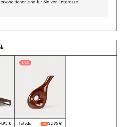
rkonditionen sind für Sie von Interesse!
s
ok
SALE
4,95
Toledo
22,95
8