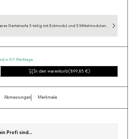
res Gartensofa 3-teilig mit Eckmodul und 2 Mittelmodulen
tall und Stoff Kristen
nd in 5/7 Werktage
In den warenkorb
(
899,85
)
Abmessungen
Merkmale
n Profi sind...