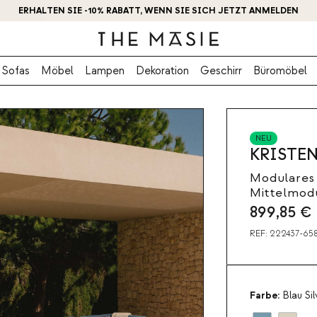
ERHALTEN SIE -10% RABATT, WENN SIE SICH JETZT ANMELDEN
Sofas
Möbel
Lampen
Dekoration
Geschirr
Büromöbel
NEU
KRISTE
Modulares 
Mittelmodu
899,85
€
REF:
222437-65
Farbe:
Blau Sil