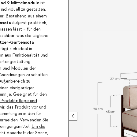
und 2 Mittelmodule
ist
ndividuell zu gestalten.
ter. Bestehend aus einem
nsofa
äußerst praktisch,
assen lässt – für den
aschbar, was die tägliche
itzer-Gartensofa
ügt sich ideal in
 aus Funktionalität und
artengestaltung
n
und Modulen der
 Anordnungen zu schaffen
 Außenbereich zu
iner einzigartigen
nn je. Geeignet für den
 Produktpflege und
wir, das Produkt vor und
sammlungen in den für
vermeiden. Verwenden Sie
einigungsmittel.
Um die
cht dauerhaft der Sonne,