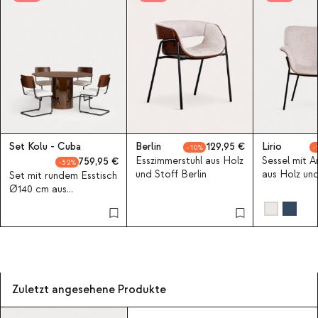
Set Kolu - Cuba
Berlin
129,95
Lirio
10
Esszimmerstuhl aus Holz
Sessel mit A
759,95
32
und Stoff Berlin
aus Holz und
Set mit rundem Esstisch
Ø140 cm aus
gehärtetem Glas Kolu
und 4 Stühlen aus Holz
und Stoff Cuba
Zuletzt angesehene Produkte