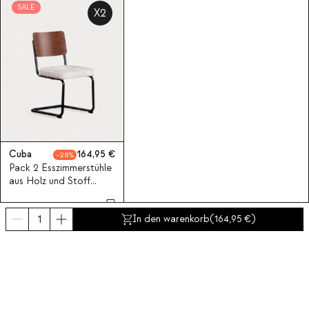
SALE
X2
Cuba
164,95
28
Pack 2 Esszimmerstühle
aus Holz und Stoff
Cuba
In den warenkorb
(
164,95
)
Abonnieren Sie unseren Newsletter
Abonniere jetzt