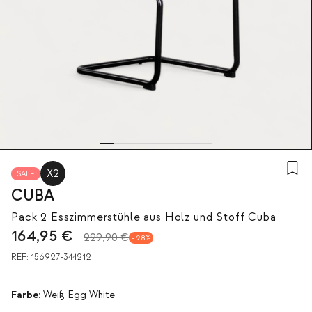
X2
SALE
CUBA
Pack 2 Esszimmerstühle aus Holz und Stoff Cuba
164,95
€
229,90 €
28
REF:
156927-344212
Farbe:
Weiß Egg White