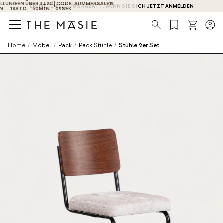
ERHALTEN SIE -10% RABATT, WENN SIE SICH JETZT ANMELDEN
Suche
Home
/
Möbel
/
Pack
/
Pack Stühle
/
Stühle 2er Set