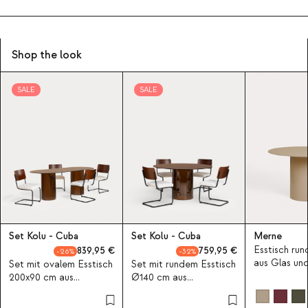
Shop the look
SALE
SALE
Set Kolu - Cuba
Set Kolu - Cuba
Merne
Esstisch ru
839,95
759,95
26
32
aus Glas un
Set mit ovalem Esstisch
Set mit rundem Esstisch
Merne
200x90 cm aus
Ø140 cm aus
gehärtetem Glas Kolu
gehärtetem Glas Kolu
und 4 Stühlen aus Holz
und 4 Stühlen aus Holz