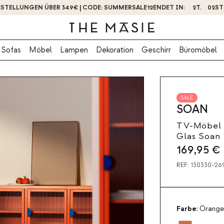
ERHALTEN SIE -10% RABATT, WENN SIE SICH JETZT ANMELDEN
Sofas
Möbel
Lampen
Dekoration
Geschirr
Büromöbel
SALE
SOAN
TV-Möbel 
Glas Soan
169,95
€
REF:
130330-26
Farbe:
Orange