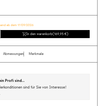
sand ab dem 17/09/2026
In den warenkorb
(
169,95
)
Abmessungen
Merkmale
n Profi sind...
rkonditionen sind für Sie von Interesse!
s