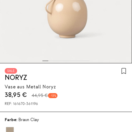
SALE
NORYZ
Vase aus Metall Noryz
38,95
€
44,95 €
13
REF:
161670-361196
Farbe:
Braun Clay