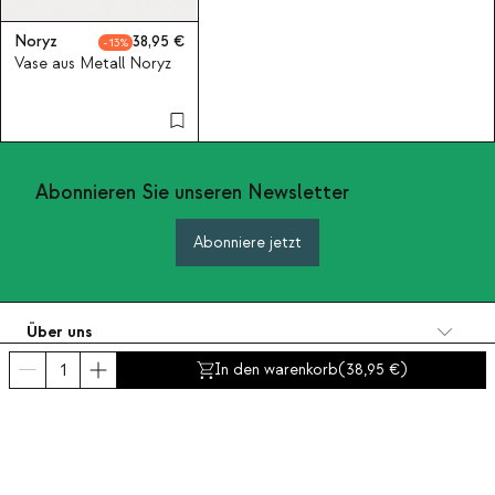
Noryz
38,95
13
Vase aus Metall Noryz
Abonnieren Sie unseren Newsletter
Abonniere jetzt
Über uns
Kategorien
In den warenkorb
(
38,95
)
Kontakt und Hilfe
INTERNATIONAL:
Deutschland