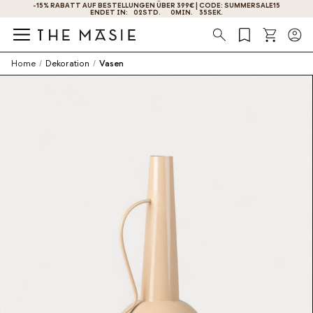
ERHALTEN SIE -10% RABATT, WENN SIE SICH JETZT ANMELDEN
Suche
Home
/
Dekoration
/
Vasen