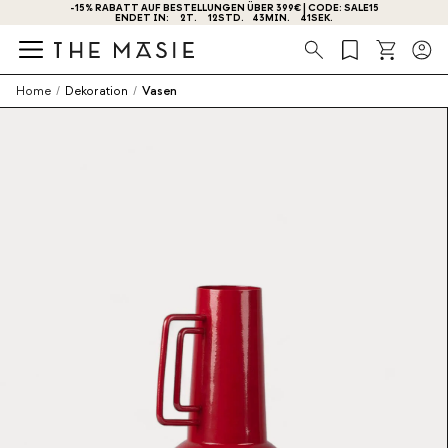
-15% RABATT AUF BESTELLUNGEN ÜBER 399€ | CODE: SALE15
ENDET IN:
2
T.
12
STD.
43
MIN.
41
SEK.
Suche
Home
/
Dekoration
/
Vasen