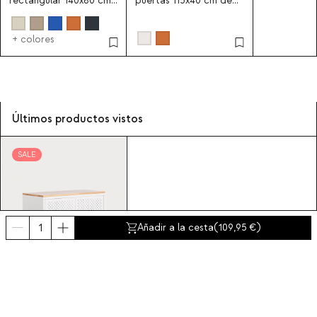
rectangular 140x80 cm
puertas 115x40 cm de
de acero laminado
acero laminado y
Ibiza
madera de pino Varys
+ colores
Últimos productos vistos
SALE
Añadir a la cesta
(
109,95
)
Varys
109,95
12