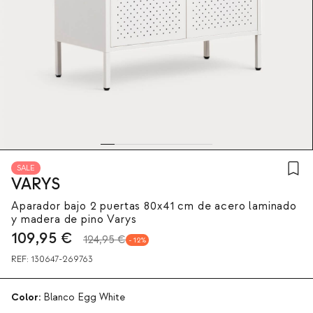
SALE
VARYS
Aparador bajo 2 puertas 80x41 cm de acero laminado
y madera de pino Varys
109,95
€
124,95 €
12
REF:
130647-269763
Color:
Blanco Egg White