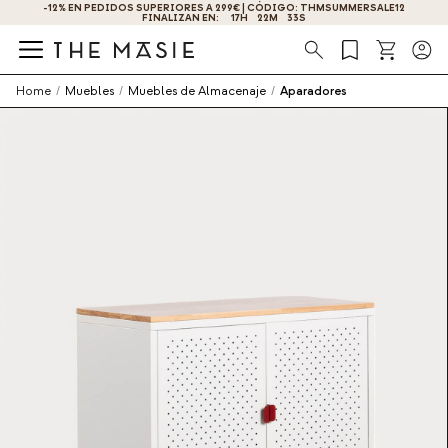
-12% EN PEDIDOS SUPERIORES A 299€ | CÓDIGO: THMSUMMERSALE12
FINALIZAN EN:
17
H
22
M
33
S
Búsqueda
Home
/
Muebles
/
Muebles de Almacenaje
/
Aparadores