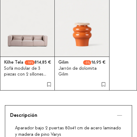
Kilhe Tela
814,85
Gilim
16,95
18
5
Sofá modular de 3
Jarrón de dolomita
piezas con 2 sillones
Gilim
esquineros de tela Kilhe
Descripción
Aparador bajo 2 puertas 80x41 cm de acero laminado
y madera de pino Varys