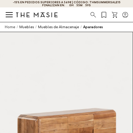
-15% EN PEDIDOS SUPERIORES A 349€ | CÓDIGO: THMSUMMERSALE15
FINALIZAN EN:
0
H
33
M
39
S
Búsqueda
Home
/
Muebles
/
Muebles de Almacenaje
/
Aparadores