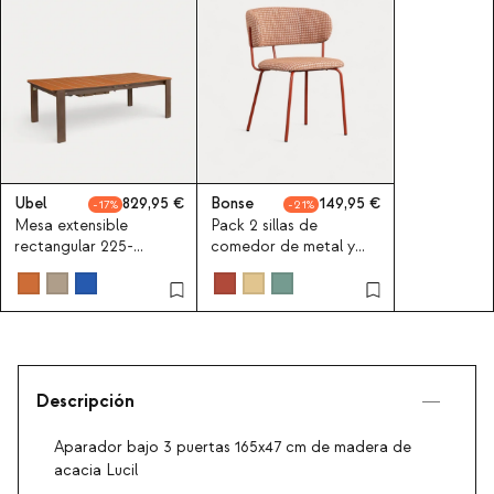
Ubel
829,95
Bonse
149,95
17
21
Mesa extensible
Pack 2 sillas de
rectangular 225-
comedor de metal y
330x100 cm de
tela con estampado
comedor de cemento
Bonse
look azulejos y madera
de acacia Ubel
Descripción
Aparador bajo 3 puertas 165x47 cm de madera de
acacia Lucil