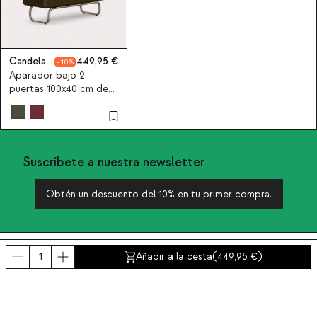
Candela
449,95
10
Aparador bajo 2
puertas 100x40 cm de
madera y metal
candela Colours
Suscríbete a nuestra newsletter
Obtén un descuento del 10% en tu primer compra.
Sobre nosotros
Añadir a la cesta
(
449,95
)
Categorías
Contacto y ayuda
INTERNATIONAL:
España