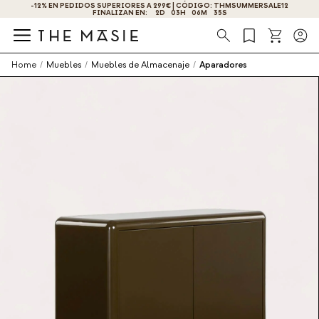
-12% EN PEDIDOS SUPERIORES A 299€ | CÓDIGO: THMSUMMERSALE12
FINALIZAN EN:
2
D
03
H
06
M
35
S
Búsqueda
Home
/
Muebles
/
Muebles de Almacenaje
/
Aparadores