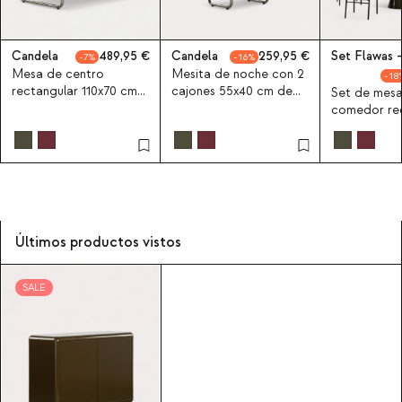
Candela
489,95
Candela
259,95
Set Flawas -
7
16
Mesa de centro
Mesita de noche con 2
18
rectangular 110x70 cm
cajones 55x40 cm de
Set de mesa
de madera y metal
madera y metal
comedor rec
Candela Colours
Candela Colours
220x100 cm
cool Flawas y
de tela Elin
Últimos productos vistos
SALE