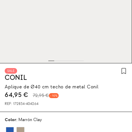
SALE
CONIL
Aplique de Ø40 cm techo de metal Conil
64,95
€
72,95 €
10
REF:
172834-404264
Color:
Marrón Clay