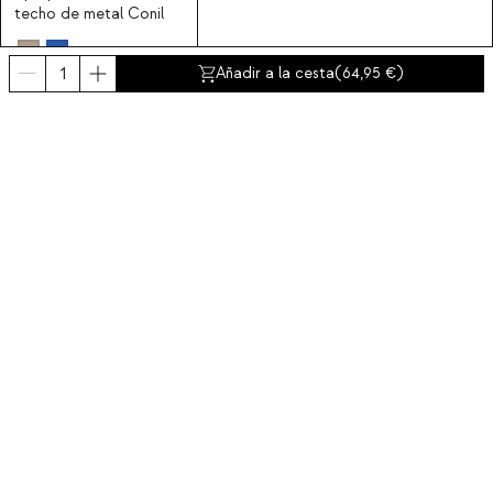
techo de metal Conil
Añadir a la cesta
(
64,95
)
Suscríbete a nuestra newsletter
Obtén un descuento del 10% en tu primer compra.
Sobre nosotros
Categorías
Contacto y ayuda
INTERNATIONAL:
España