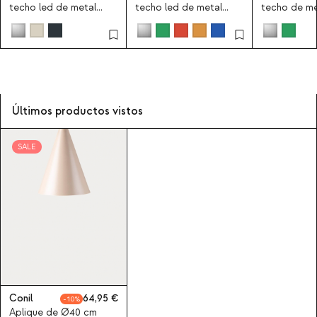
techo led de metal
techo led de metal
techo de met
Garenth
Garenth
Últimos productos vistos
SALE
Conil
64,95
10
Aplique de Ø40 cm