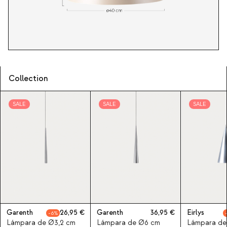
Collection
SALE
SALE
SALE
Garenth
26,95
Garenth
36,95
Eirlys
6
Lámpara de Ø3,2 cm
Lámpara de Ø6 cm
Lámpara de