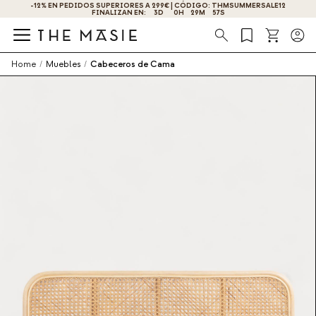
-12% EN PEDIDOS SUPERIORES A 299€ | CÓDIGO: THMSUMMERSALE12
FINALIZAN EN:
3
D
0
H
29
M
57
S
Búsqueda
Home
/
Muebles
/
Cabeceros de Cama