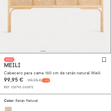
SALE
MEILI
Cabecero para cama 160 cm de ratán natural Meili
99,95
€
119,95 €
16
REF:
128790-265872
Color:
Ratán Natural