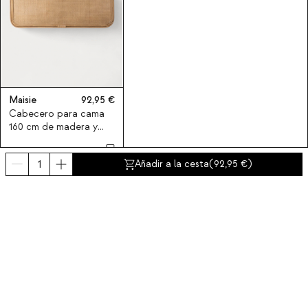
Maisie
92,95
Cabecero para cama
160 cm de madera y
ratán natural Maisie
Añadir a la cesta
(
92,95
)
Suscríbete a nuestra newsletter
Obtén un descuento del 10% en tu primer compra.
Sobre nosotros
Categorías