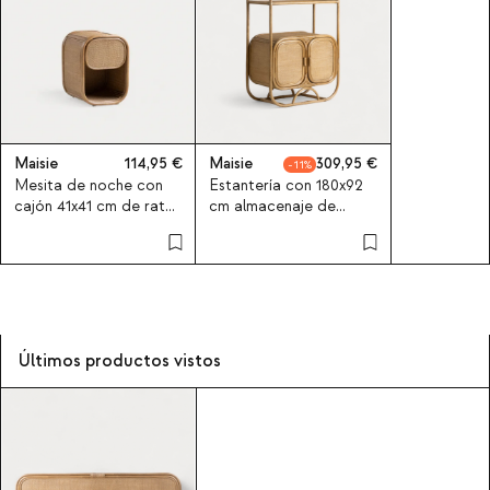
Maisie
114,95
Maisie
309,95
11
Mesita de noche con
Estantería con 180x92
cajón 41x41 cm de ratán
cm almacenaje de
natural Maisie
ratán natural Maisie
Últimos productos vistos