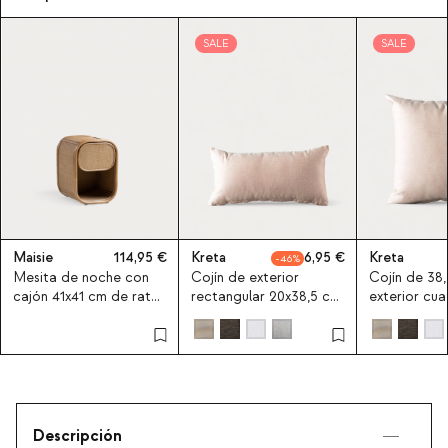
SALE
SALE
Maisie
114,95
Kreta
6,95
Kreta
46
Mesita de noche con
Cojín de exterior
Cojín de 38
cajón 41x41 cm de ratán
rectangular 20x38,5 cm
exterior cu
natural Maisie
de tela Kreta
tela Kreta
Descripción