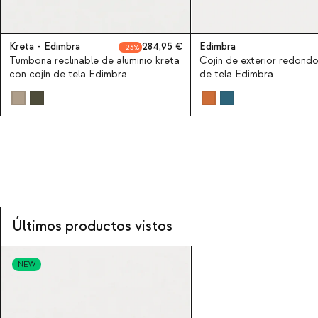
Kreta - Edimbra
284,95
Edimbra
23
Tumbona reclinable de aluminio kreta
Cojín de exterior redond
con cojín de tela Edimbra
de tela Edimbra
Últimos productos vistos
NEW