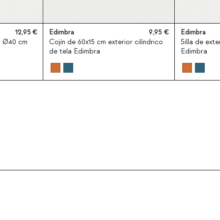
12,95
Edimbra
9,95
Edimbra
o Ø40 cm
Cojín de 60x15 cm exterior cilíndrico
Silla de exte
de tela Edimbra
Edimbra