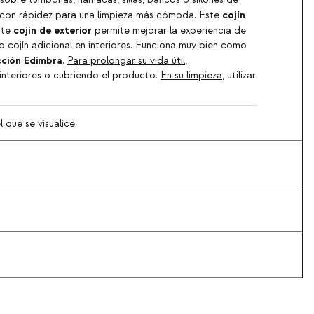
sobre tumbonas, hamacas, sillas, bancos o sillones de
cojín
a con rápidez para una limpieza más cómoda. Este
cojín de exterior
ste
permite mejorar la experiencia de
mo cojín adicional en interiores. Funciona muy bien como
ción Edimbra
.
Para prolongar su vida útil
,
 interiores o cubriendo el producto.
En su limpieza
, utilizar
 que se visualice.