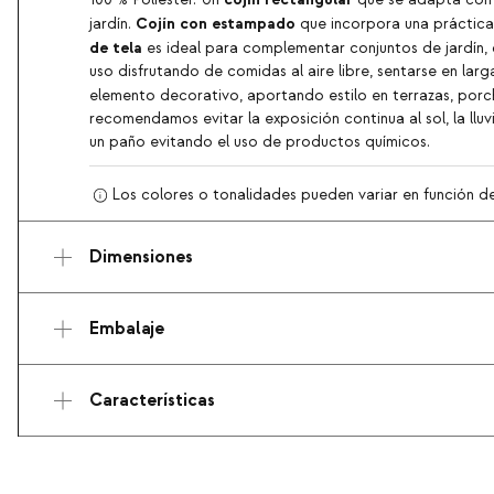
100 % Poliéster. Un
que se adapta con f
Cojín con estampado
jardín.
que incorpora una práctica 
de tela
es ideal para complementar conjuntos de jardín, d
uso disfrutando de comidas al aire libre, sentarse en larg
elemento decorativo, aportando estilo en terrazas, porche
recomendamos evitar la exposición continua al sol, la ll
un paño evitando el uso de productos químicos.
Los colores o tonalidades pueden variar en función de l
Dimensiones
Embalaje
Características