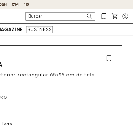
02
H
17
M
09
S
AGAZINE
BUSINESS
A
xterior rectangular 65x25 cm de tela
9276
 Terra