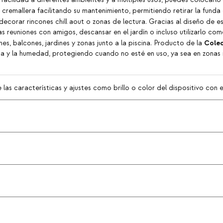
acilidad a diferentes ambientes y a múltiples usos, puedes colocarlo 
cremallera facilitando su mantenimiento, permitiendo retirar la fund
ecorar rincones chill aout o zonas de lectura. Gracias al diseño de e
as reuniones con amigos, descansar en el jardín o incluso utilizarlo co
Colec
s, balcones, jardines y zonas junto a la piscina. Producto de la
uvia y la humedad, protegiendo cuando no esté en uso, ya sea en zonas
as características y ajustes como brillo o color del dispositivo con el