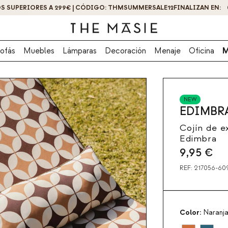
OS SUPERIORES A 299€ | CÓDIGO: THMSUMMERSALE12
¡OBTÉN UN -10% DE DESCUENTO AL SUSCRIBIRTE AHORA!
FINALIZAN EN:
ofás
Muebles
Lámparas
Decoración
Menaje
Oficina
M
NEW
EDIMBR
Cojín de e
Edimbra
9,95
€
REF:
217056-60
Color:
Naranja