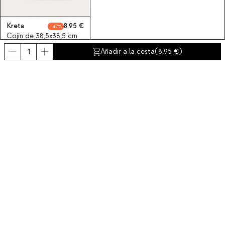
Kreta
8,95
47
Cojín de 38,5x38,5 cm
exterior cuadrado de
Añadir a la cesta
(
8,95
)
tela Kreta
Suscríbete a nuestra newsletter
Obtén un descuento del 10% en tu primer compra.
Sobre nosotros
Categorías
Contacto y ayuda
INTERNATIONAL:
España