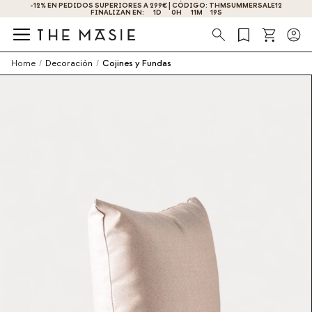
-12% EN PEDIDOS SUPERIORES A 299€ | CÓDIGO: THMSUMMERSALE12
FINALIZAN EN:
1
D
0
H
11
M
19
S
Búsqueda
Home
/
Decoración
/
Cojines y Fundas