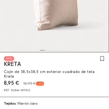
SALE
KRETA
Cojín de 38,5x38,5 cm exterior cuadrado de tela
Kreta
8,95
€
16,95 €
47
REF:
96844-189963
Tejidos:
Marrón claro