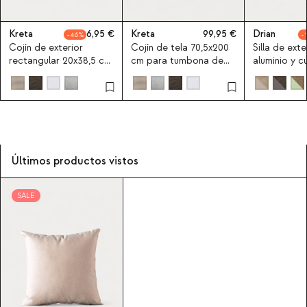
Kreta
6,95
Kreta
99,95
Drian
46
Cojín de exterior
Cojín de tela 70,5x200
Silla de exte
rectangular 20x38,5 cm
cm para tumbona de
aluminio y c
de tela Kreta
exterior Kreta
Últimos productos vistos
SALE