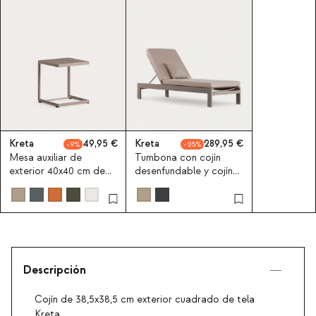
Kreta
49,95
Kreta
289,95
9
25
Mesa auxiliar de
Tumbona con cojín
exterior 40x40 cm de
desenfundable y cojín
aluminio Kreta Colours
cuadrado new Kreta
Descripción
Cojín de 38,5x38,5 cm exterior cuadrado de tela
Kreta