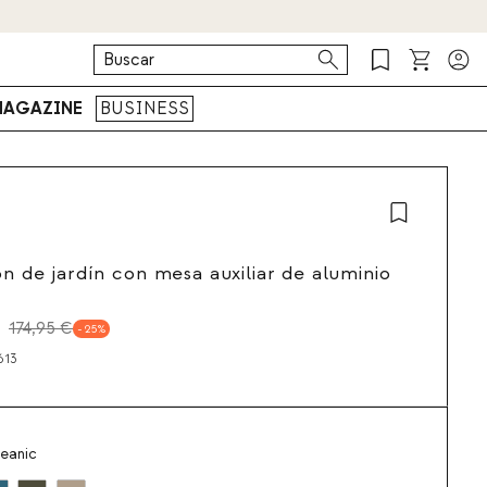
AGAZINE
BUSINESS
ón de jardín con mesa auxiliar de aluminio
174,95 €
25
613
eanic