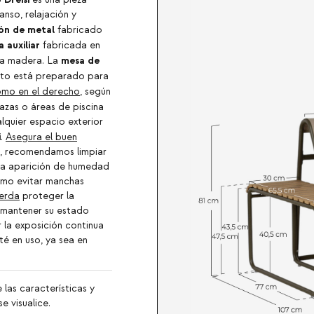
nso, relajación y
lón de metal
fabricado
 auxiliar
fabricada en
mesa de
 la madera. La
junto está preparado para
omo en el derecho
, según
razas o áreas de piscina
lquier espacio exterior
i
.
Asegura el buen
, recomendamos limpiar
 la aparición de humedad
como evitar manchas
erda
proteger la
y mantener su estado
 la exposición continua
té en uso, ya sea en
 las características y
e visualice.