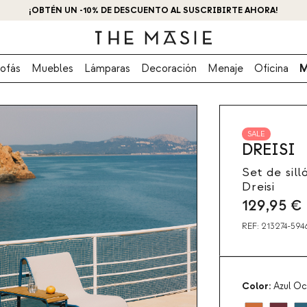
¡OBTÉN UN -10% DE DESCUENTO AL SUSCRIBIRTE AHORA!
ofás
Muebles
Lámparas
Decoración
Menaje
Oficina
M
SALE
DREISI
Set de sill
Dreisi
129,95
€
REF:
213274-594
Color:
Azul Oc