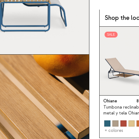
Shop the lo
SALE
Ohiane
8
Tumbona reclinab
metal y tela Ohia
+ colores