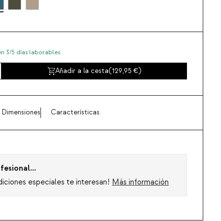
en 3/5 días laborables
Añadir a la cesta
(
129,95
)
Dimensiones
Características
fesional...
diciones especiales te interesan!
Más información