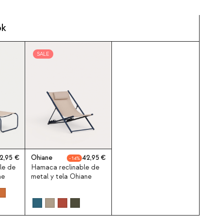
ok
SALE
2,95
Ohiane
42,95
14
le de
Hamaca reclinable de
ne
metal y tela Ohiane