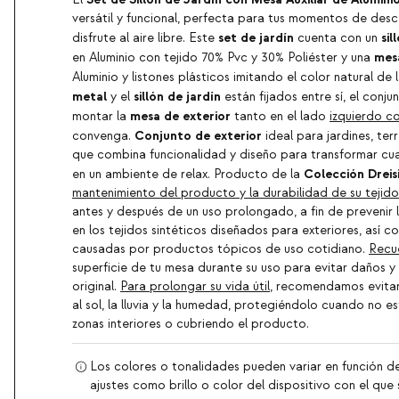
versátil y funcional, perfecta para tus momentos de desca
set de jardín
sil
disfrute al aire libre. Este
cuenta con un
mesa
en Aluminio con tejido 70% Pvc y 30% Poliéster y una
Aluminio y listones plásticos imitando el color natural de
metal
sillón de jardín
y el
están fijados entre sí, el con
mesa de exterior
montar la
tanto en el lado
izquierdo c
Conjunto de exterior
convenga.
ideal para jardines, ter
que combina funcionalidad y diseño para transformar cua
Colección Dreis
en un ambiente de relax. Producto de la
mantenimiento del producto y la durabilidad de su tejido
antes y después de un uso prolongado, a fin de prevenir
en los tejidos sintéticos diseñados para exteriores, así 
causadas por productos tópicos de uso cotidiano.
Recu
superficie de tu mesa durante su uso para evitar daños 
original.
Para prolongar su vida útil
, recomendamos evitar
al sol, la lluvia y la humedad, protegiéndolo cuando no es
zonas interiores o cubriendo el producto.
Los colores o tonalidades pueden variar en función de
ajustes como brillo o color del dispositivo con el que s