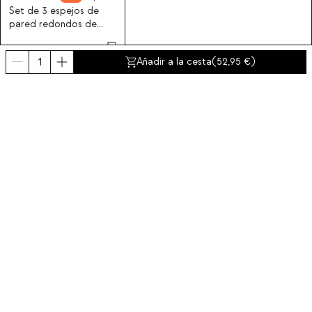
Set de 3 espejos de
pared redondos de
metal Esdras
Añadir a la cesta
(
52,95
)
Suscríbete a nuestra newsletter
Obtén un descuento del 10% en tu primer compra.
Sobre nosotros
Categorías
Contacto y ayuda
INTERNATIONAL:
España