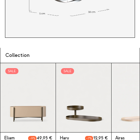
Collection
SALE
SALE
Eliam
49,95
Haru
12,95
Airas
9
7