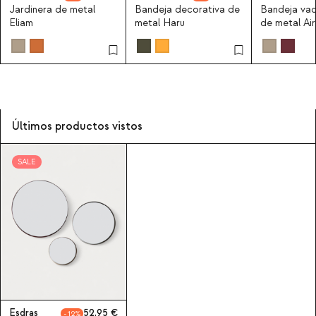
Jardinera de metal
Bandeja decorativa de
Bandeja vaci
Eliam
metal Haru
de metal Air
Últimos productos vistos
SALE
Esdras
52,95
12