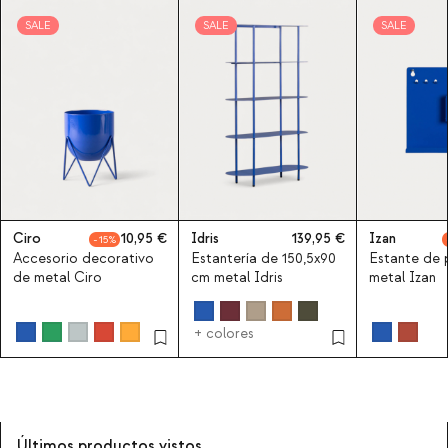
SALE
SALE
SALE
Ciro
10,95
Idris
139,95
Izan
15
Accesorio decorativo
Estantería de 150,5x90
Estante de 
de metal Ciro
cm metal Idris
metal Izan
+ colores
Últimos productos vistos