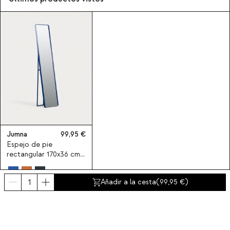
Jumna
99,95
Espejo de pie
rectangular 170x36 cm
en metal Jumna
Añadir a la cesta
(
99,95
)
Suscríbete a nuestra newsletter