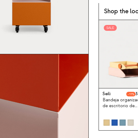
Shop the lo
SALE
Seili
3
11
Bandeja organiza
de escritorio de
dolomita Seili