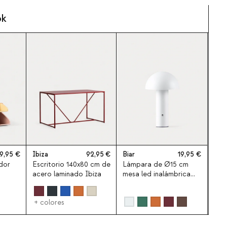
ok
9,95
Ibiza
92,95
Biar
19,95
dor
Escritorio 140x80 cm de
Lámpara de Ø15 cm
acero laminado Ibiza
mesa led inalámbrica
Biar
+ colores