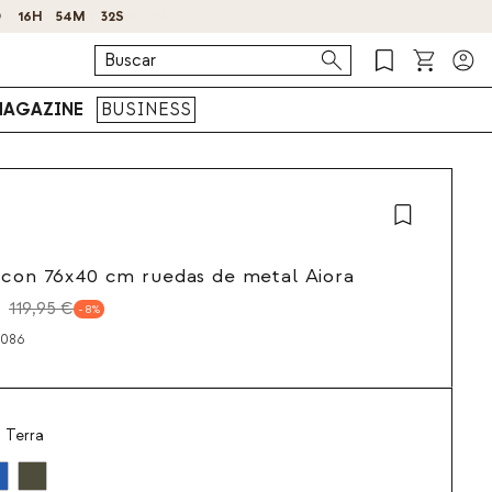
AGAZINE
BUSINESS
 con 76x40 cm ruedas de metal Aiora
119,95 €
8
6086
 Terra