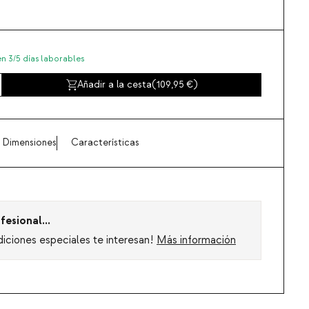
en 3/5 días laborables
Añadir a la cesta
(
109,95
)
Dimensiones
Características
fesional...
diciones especiales te interesan!
Más información