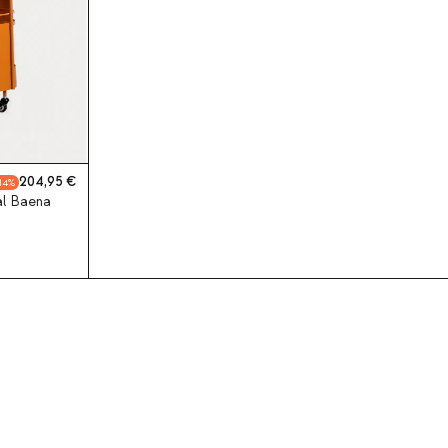
204,95
14
al Baena