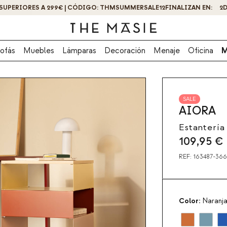
¡OBTÉN UN -10% DE DESCUENTO AL SUSCRIBIRTE AHORA!
ofás
Muebles
Lámparas
Decoración
Menaje
Oficina
M
SALE
AIORA
Estantería
109,95
€
REF:
163487-36
Color:
Naranja