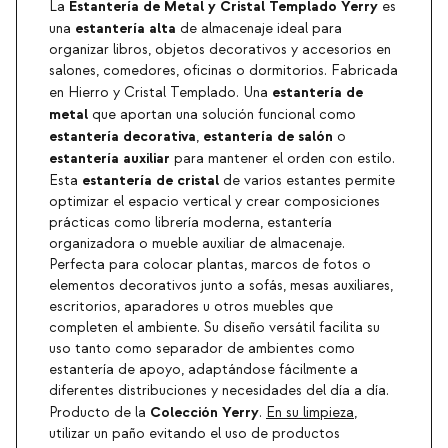
Estantería de Metal y Cristal Templado Yerry
La
es
estantería alta
una
de almacenaje ideal para
organizar libros, objetos decorativos y accesorios en
salones, comedores, oficinas o dormitorios. Fabricada
estantería de
en Hierro y Cristal Templado. Una
metal
que aportan una solución funcional como
estantería decorativa
estantería de salón
,
o
estantería auxiliar
para mantener el orden con estilo.
estantería de cristal
Esta
de varios estantes permite
optimizar el espacio vertical y crear composiciones
prácticas como librería moderna, estantería
organizadora o mueble auxiliar de almacenaje.
Perfecta para colocar plantas, marcos de fotos o
elementos decorativos junto a sofás, mesas auxiliares,
escritorios, aparadores u otros muebles que
completen el ambiente. Su diseño versátil facilita su
uso tanto como separador de ambientes como
estantería de apoyo, adaptándose fácilmente a
diferentes distribuciones y necesidades del día a día.
Colección Yerry
Producto de la
.
En su limpieza
,
utilizar un paño evitando el uso de productos