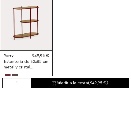
Yerry
249,95
Estantería de 80x85 cm
metal y cristal
templado Yerry
Añadir a la cesta
(
249,95
)
Suscríbete a nuestra newsletter
Obtén un descuento del 10% en tu primer compra.