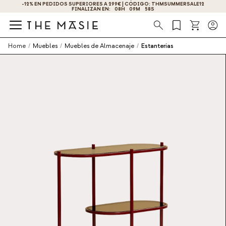
-12% EN PEDIDOS SUPERIORES A 299€ | CÓDIGO: THMSUMMERSALE12
FINALIZAN EN:
08
H
09
M
58
S
Búsqueda
Home
/
Muebles
/
Muebles de Almacenaje
/
Estanterías