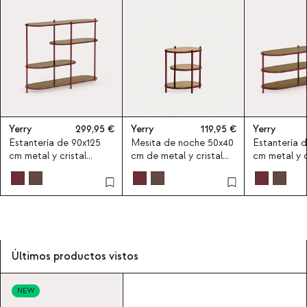
Yerry
299,95
Yerry
119,95
Yerry
Estantería de 90x125
Mesita de noche 50x40
Estantería 
cm metal y cristal
cm de metal y cristal
cm metal y c
templado Yerry
templado Yerry
templado Ye
Últimos productos vistos
NEW