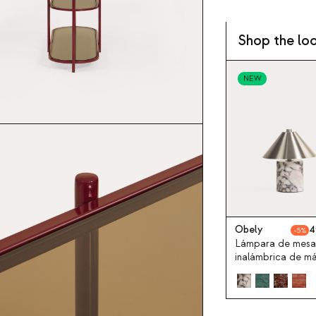
Shop the lo
NEW
Obely
4
5
Lámpara de mesa
inalámbrica de m
y metal Obely