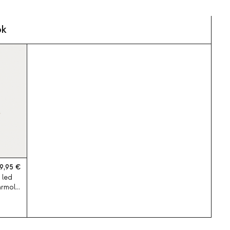
ok
9,95
 led
ármol