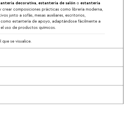
tantería decorativa
estantería de salón
estantería
,
o
 y crear composiciones prácticas como librería moderna,
s junto a sofás, mesas auxiliares, escritorios,
es como estantería de apoyo, adaptándose fácilmente a
o el uso de productos químicos.
 que se visualice.