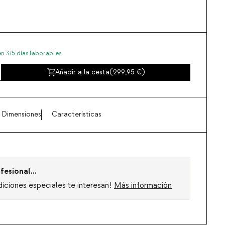
en 3/5 días laborables
Añadir a la cesta
(
299,95
)
Dimensiones
Características
fesional...
diciones especiales te interesan!
Más información