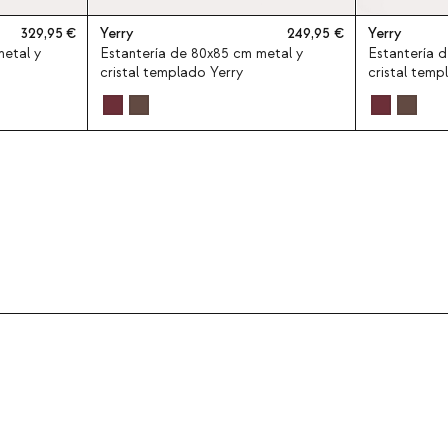
329,95
Yerry
249,95
Yerry
metal y
Estantería de 80x85 cm metal y
Estantería 
cristal templado Yerry
cristal temp