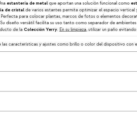
estantería de metal
es
 Una
que aportan una solución funcional como
ía de cristal
de varios estantes permite optimizar el espacio vertical
 Perfecta para colocar plantas, marcos de fotos o elementos decorativo
Su diseño versátil facilita su uso tanto como separador de ambient
Colección Yerry
roducto de la
.
En su limpieza
, utilizar un paño evitand
as características y ajustes como brillo o color del dispositivo con el