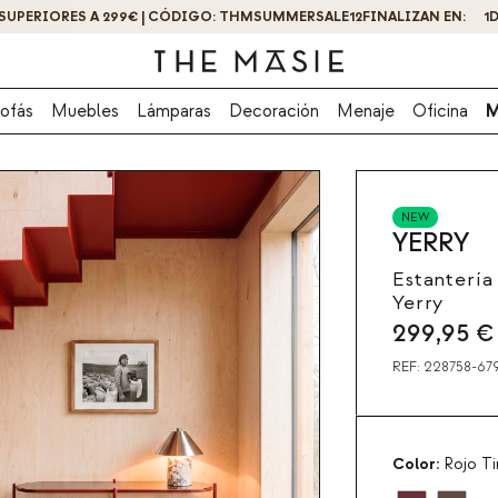
¡OBTÉN UN -10% DE DESCUENTO AL SUSCRIBIRTE AHORA!
ofás
Muebles
Lámparas
Decoración
Menaje
Oficina
M
NEW
YERRY
Estantería
Yerry
299,95
€
REF:
228758-67
Color:
Rojo Ti