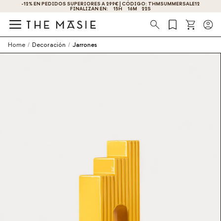
-12% EN PEDIDOS SUPERIORES A 299€ | CÓDIGO: THMSUMMERSALE12
FINALIZAN EN:
15
H
16
M
21
S
Búsqueda
Home
/
Decoración
/
Jarrones