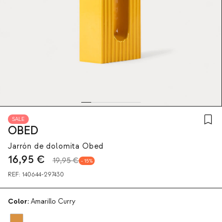
SALE
OBED
Jarrón de dolomita Obed
16,95
€
19,95 €
15
REF:
140644-297430
Color:
Amarillo Curry