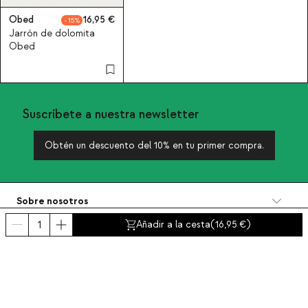
Obed
16,95
15
Jarrón de dolomita
Obed
Suscríbete a nuestra newsletter
Obtén un descuento del 10% en tu primer compra.
Sobre nosotros
Categorías
Añadir a la cesta
(
16,95
)
Contacto y ayuda
INTERNATIONAL:
España