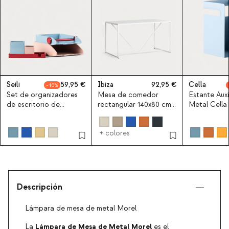
Seili
59,95
Ibiza
92,95
Cella
10
Set de organizadores
Mesa de comedor
Estante Auxi
de escritorio de
rectangular 140x80 cm
Metal Cella
dolomita Seili
de acero laminado
Ibiza
+ colores
Descripción
Lámpara de mesa de metal Morel
Lámpara de Mesa de Metal Morel
La
es el