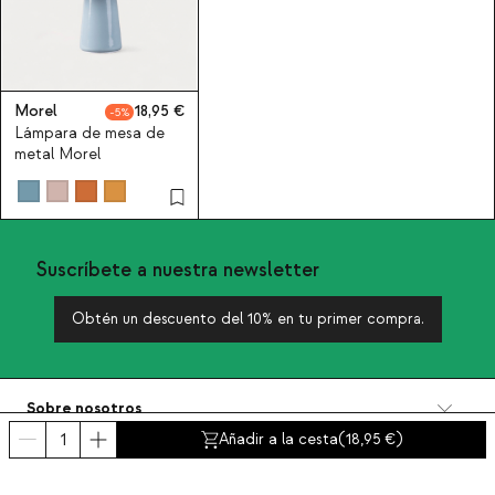
Morel
18,95
5
Lámpara de mesa de
metal Morel
Suscríbete a nuestra newsletter
Obtén un descuento del 10% en tu primer compra.
Sobre nosotros
Categorías
Añadir a la cesta
(
18,95
)
Contacto y ayuda