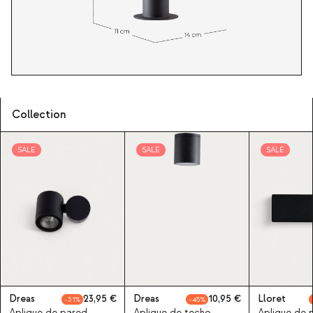
Collection
SALE
SALE
SALE
Dreas
23,95
Dreas
10,95
Lloret
31
45