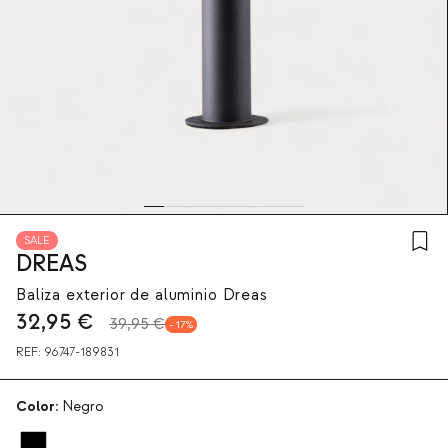
SALE
DREAS
Baliza exterior de aluminio Dreas
32,95
€
39,95 €
17
REF:
96747-189831
Color:
Negro