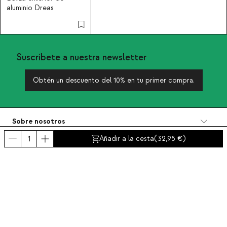
aluminio Dreas
Suscríbete a nuestra newsletter
Obtén un descuento del 10% en tu primer compra.
Sobre nosotros
Categorías
Añadir a la cesta
(
32,95
)
Contacto y ayuda
INTERNATIONAL:
España