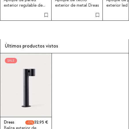
Aplique de pared
Aplique de techo
Aplique de 
exterior regulable de
exterior de metal Dreas
exterior led
metal Dreas
Lloret
Últimos productos vistos
SALE
Dreas
32,95
17
Baliza exterior de