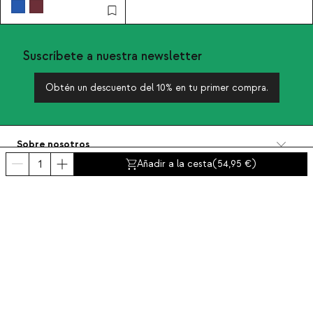
Suscríbete a nuestra newsletter
Obtén un descuento del 10% en tu primer compra.
Sobre nosotros
Categorías
Añadir a la cesta
(
54,95
)
Contacto y ayuda
INTERNATIONAL:
España
Aviso legal