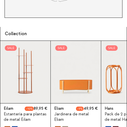
Collection
SALE
SALE
SALE
Eilam
89,95
Eliam
49,95
Hans
10
9
Estantería para plantas
Jardinera de metal
Pack de 2 p
de metal Eilam
Eliam
de metal Ha