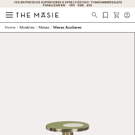
-12% EN PEDIDOS SUPERIORES A 299€ | CÓDIGO: THMSUMMERSALE12
FINALIZAN EN:
15
H
32
M
45
S
Búsqueda
Home
/
Muebles
/
Mesas
/
Mesas Auxiliares