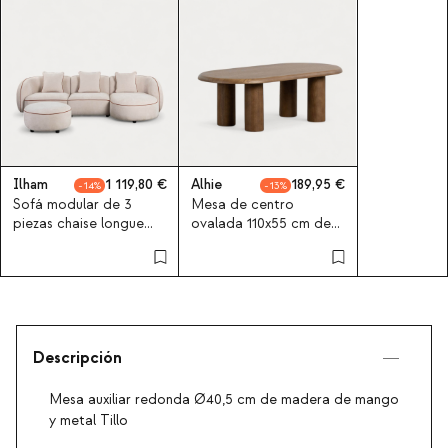
Ilham
1 119,80
Alhie
189,95
14
13
Sofá modular de 3
Mesa de centro
piezas chaise longue
ovalada 110x55 cm de
con esquinero y puff
madera Alhie
redondo de tela Ilham
Descripción
Mesa auxiliar redonda Ø40,5 cm de madera de mango
y metal Tillo