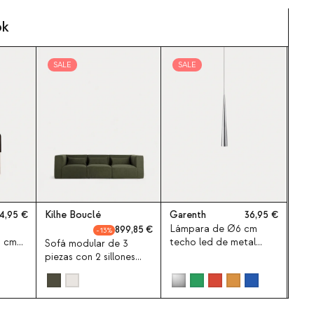
ok
SALE
SALE
4,95
Kilhe Bouclé
Garenth
36,95
Lámpara de Ø6 cm
899,85
13
0 cm
techo led de metal
Sofá modular de 3
o y
Garenth
piezas con 2 sillones
esquineros de tela
bouclé Kilhe