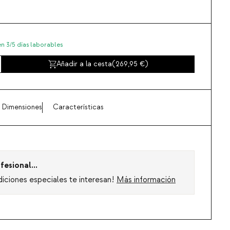
en 3/5 días laborables
Añadir a la cesta
(
269,95
)
Dimensiones
Características
fesional...
diciones especiales te interesan!
Más información