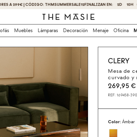
¡OBTÉN UN -10% DE DESCUENTO AL SUSCRIBIRTE AHORA!
ofás
Muebles
Lámparas
Decoración
Menaje
Oficina
M
CLERY
Mesa de ce
curvado y
269,95
€
REF:
169458-390
Color:
Ámbar