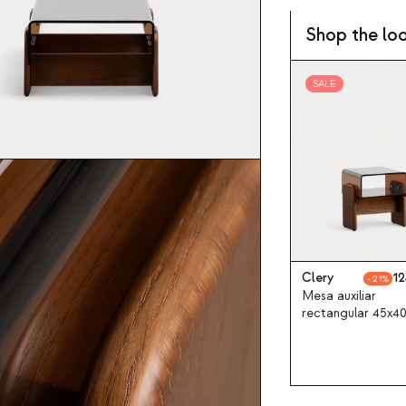
Shop the lo
SALE
Clery
12
21
Mesa auxiliar
rectangular 45x4
de cristal curvad
madera Clery