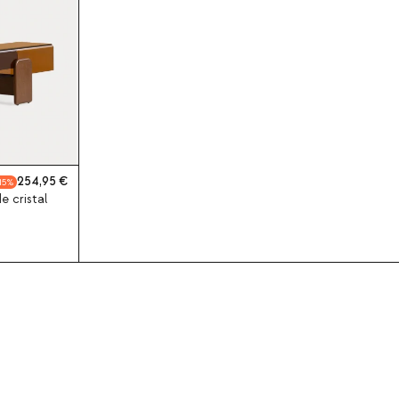
254,95
15
 cristal