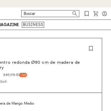
AGAZINE
BUSINESS
entro redonda Ø80 cm de madera de
ry
349,95 €
14
2569
era de Mango Medio