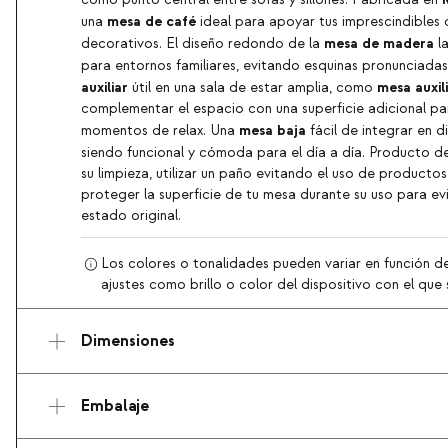
como punto central entre sofás y sillones. Fabricada en
mesa de café
una
ideal para apoyar tus imprescindibles
mesa de madera
decorativos. El diseño redondo de la
la
para entornos familiares, evitando esquinas pronunciada
auxiliar
mesa auxil
útil en una sala de estar amplia, como
complementar el espacio con una superficie adicional pa
mesa baja
momentos de relax. Una
fácil de integrar en d
siendo funcional y cómoda para el día a día. Producto d
su limpieza, utilizar un paño evitando el uso de producto
proteger la superficie de tu mesa durante su uso para ev
estado original.
Los colores o tonalidades pueden variar en función de
ajustes como brillo o color del dispositivo con el que s
Dimensiones
Embalaje