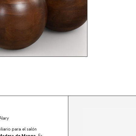
lary
iario para el salón
Madera de Mango