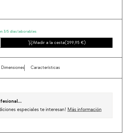
en 3/5 días laborables
Añadir a la cesta
(
299,95
)
Dimensiones
Características
fesional...
diciones especiales te interesan!
Más información