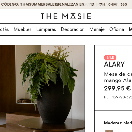
¡OBTÉN UN -10% DE DESCUENTO AL SUSCRIBIRTE AHORA!
ofás
Muebles
Lámparas
Decoración
Menaje
Oficina
M
SALE
ALARY
Mesa de c
mango Ala
299,95
€
REF:
169720-39
Maderas:
Mad