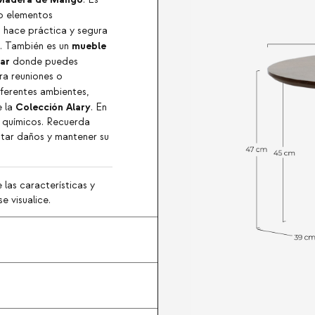
. Es
 o elementos
 hace práctica y segura
mueble
s. También es un
iar
donde puedes
ra reuniones o
iferentes ambientes,
Colección Alary
e la
. En
s químicos. Recuerda
itar daños y mantener su
 las características y
e visualice.